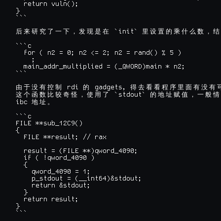
  return vuln();

}

```

 `init` 
后
来
研
究
了
一
下
，
发
现
是
在
里
设
置
的
乘
什
么
数
，
结
```c

  for ( n2 = 0; n2 <= 2; n2 = rand() % 5 )

    ;

  main_addr_multiplied = (_QWORD)main * n2;

```

 rdi 
 gadgets, 
由
于
没
有
控
制
的
得
去
看
看
程
序
里
面
有
没
有
 `stdout` 
这
个
函
数
比
较
奇
怪
，
使
用
了
的
地
址
赋
值
，
一
般
情
ibc 
地
址
。
```c

FILE **sub_12C9()

{

  FILE **result; // rax

  result = (FILE **)qword_4090;

  if ( !qword_4090 )

  {

    qword_4090 = 1;

    p_stdout = (__int64)&stdout;

    return &stdout;

  }

  return result;

}

```
