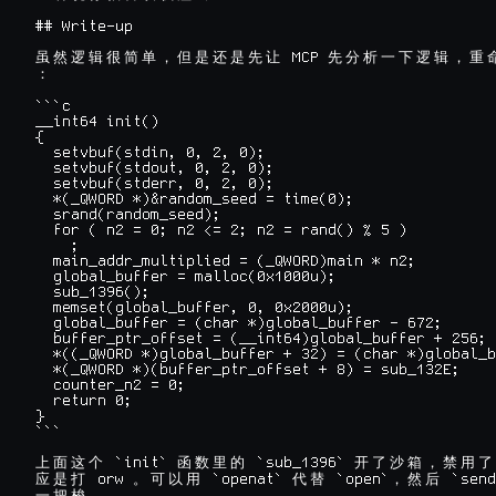
## Write-up

 MCP 
虽
然
逻
辑
很
简
单
，
但
是
还
是
先
让
先
分
析
一
下
逻
辑
，
重
：
```c

__int64 init()

{

  setvbuf(stdin, 0, 2, 0);

  setvbuf(stdout, 0, 2, 0);

  setvbuf(stderr, 0, 2, 0);

  *(_QWORD *)&random_seed = time(0);

  srand(random_seed);

  for ( n2 = 0; n2 <= 2; n2 = rand() % 5 )

    ;

  main_addr_multiplied = (_QWORD)main * n2;

  global_buffer = malloc(0x1000u);

  sub_1396();

  memset(global_buffer, 0, 0x2000u);

  global_buffer = (char *)global_buffer - 672;

  buffer_ptr_offset = (__int64)global_buffer + 256;

  *((_QWORD *)global_buffer + 32) = (char *)global_b
  *(_QWORD *)(buffer_ptr_offset + 8) = sub_132E;

  counter_n2 = 0;

  return 0;

}

```

 `init` 
 `sub_1396` 
上
面
这
个
函
数
里
的
开
了
沙
箱
，
禁
用
了
 orw 
 `openat` 
 `open`
 `send
应
是
打
。
可
以
用
代
替
，
然
后