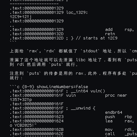
--------------------

.text:0000000000001329

.text:0000000000001329 loc_1329:                    
12C9+12↑j

.text:0000000000001329                              
..

.text:0000000000001329                 add     rsp, 
.text:000000000000132D                 retn

.text:000000000000132D ; } // starts at 12C9

```

 `rax`, `rdx` 
 `stdout` 
 `cm
上
面
给
都
赋
值
了
地
址
，
所
以
 libc 
 `puts
泄
漏
了
这
个
地
址
就
可
以
去
泄
漏
地
址
了
，
看
到
有
 rdi 
 `puts` 
到
然
后
调
用
就
行
。
 `puts` 
 rax
 `pu
注
意
到
的
传
参
是
用
的
，
此
外
，
程
序
有
多
处
就
行
：
```c {8-9} showLineNumbers=false

.text:000000000000161F ; __int64 vuln()

.text:000000000000161F vuln            proc near    
1357+32↑p

.text:000000000000161F                              
.text:000000000000161F ; __unwind {

.text:000000000000161F                 endbr64

.text:0000000000001623                 push    rbp

.text:0000000000001624                 lea     rax, 
o YCB2025!"

.text:000000000000162B                 mov     rdi, 
.text:000000000000162E                 call    _puts
