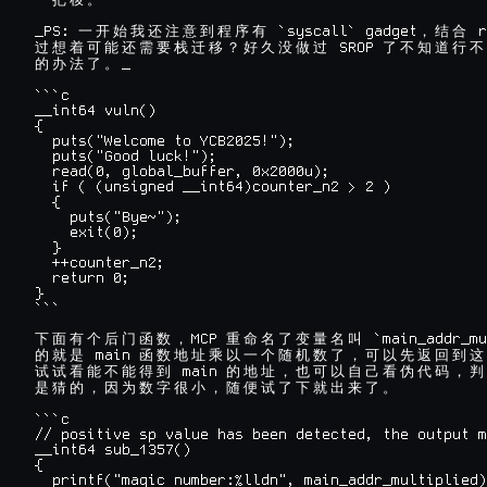
一
把
梭
。
_PS: 
 `syscall` gadget
 r
一
开
始
我
还
注
意
到
程
序
有
，
结
合
 SROP 
过
想
着
可
能
还
需
要
栈
迁
移
？
好
久
没
做
过
了
不
知
道
行
不
_

的
办
法
了
。
```c

__int64 vuln()

{

  puts("Welcome to YCB2025!");

  puts("Good luck!");

  read(0, global_buffer, 0x2000u);

  if ( (unsigned __int64)counter_n2 > 2 )

  {

    puts("Bye~");

    exit(0);

  }

  ++counter_n2;

  return 0;

}

```

MCP 
 `main_addr_mu
下
面
有
个
后
门
函
数
，
重
命
名
了
变
量
名
叫
 main 
的
就
是
函
数
地
址
乘
以
一
个
随
机
数
了
，
可
以
先
返
回
到
这
 main 
试
试
看
能
不
能
得
到
的
地
址
，
也
可
以
自
己
看
伪
代
码
，
判
是
猜
的
，
因
为
数
字
很
小
，
随
便
试
了
下
就
出
来
了
。
```c

// positive sp value has been detected, the output m
__int64 sub_1357()

{

  printf("magic number:%lldn", main_addr_multiplied)