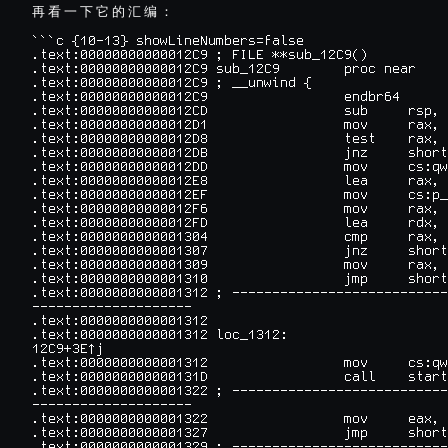
再
看
一
下
它
的
汇
编
：
```c {10-13} showLineNumbers=false

.text:00000000000012C9 ; FILE **sub_12C9()

.text:00000000000012C9 sub_12C9        proc near

.text:00000000000012C9 ; __unwind {

.text:00000000000012C9                 endbr64

.text:00000000000012CD                 sub     rsp, 
.text:00000000000012D1                 mov     rax, 
.text:00000000000012D8                 test    rax, 
.text:00000000000012DB                 jnz     short
.text:00000000000012DD                 mov     cs:qw
.text:00000000000012E8                 lea     rax, 
.text:00000000000012EF                 mov     cs:p_
.text:00000000000012F6                 mov     rax, 
.text:00000000000012FD                 lea     rdx, 
.text:0000000000001304                 cmp     rax, 
.text:0000000000001307                 jnz     short
.text:0000000000001309                 mov     rax, 
.text:0000000000001310                 jmp     short
.text:0000000000001312 ; ---------------------------
--------------------

.text:0000000000001312

.text:0000000000001312 loc_1312:                    
12C9+3E↑j

.text:0000000000001312                 mov     cs:qw
.text:000000000000131D                 call    start

.text:0000000000001322 ; ---------------------------
--------------------

.text:0000000000001322                 mov     eax, 
.text:0000000000001327                 jmp     short
.text:0000000000001329 ; ---------------------------