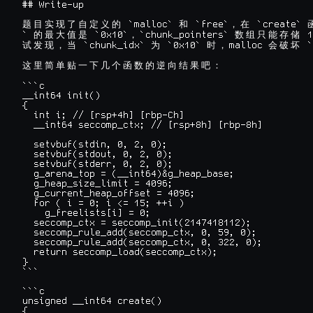
## Write-up

 `malloc` 
 `free`
 `create` 
题
目
实
现
了
自
定
义
的
和
，
在
` 
 `0x10`
`chunk_pointers` 
 1
的
最
大
值
是
，
数
组
只
能
存
储
 `chunk_idx` 
 `0x10` 
malloc 
 `
试
发
现
，
当
为
时
，
会
破
坏
这
里
简
单
贴
一
下
几
个
函
数
的
逆
向
结
果
吧
：