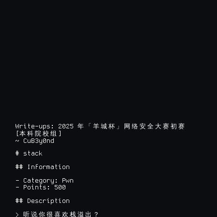
Write-ups: 2025 
年
「
羊
城
杯
」
网
络
安
全
大
赛
初
赛
[
]

本
科
院
校
组
~ CuB3y0nd
# stack

## Information

- Category: Pwn

- Points: 500

## Description

> 
听
说
你
很
喜
欢
栈
溢
出
？