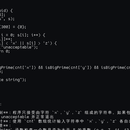
id) {

];

", s);

[300] = {0};

 i = 0; s[i]; i++) {

]]++;

i] < 'x' || s[i] > 'z') {

("unacceptable");

n 0;

gPrime(cnt['x']) && isBigPrime(cnt['y']) && isBigPrime(cn
;

ce string");



：
**
 `x`
`y`
`z` 
制
：
程
序
只
接
受
由
字
符
，
，
组
成
的
字
符
串
。
如
果
 unacceptable 
并
正
常
退
出
**
 `cnt` 
 `x`
`y`
`z` 
计
：
使
用
数
组
统
计
输
入
字
符
串
中
，
，
各
自
**
溃
：