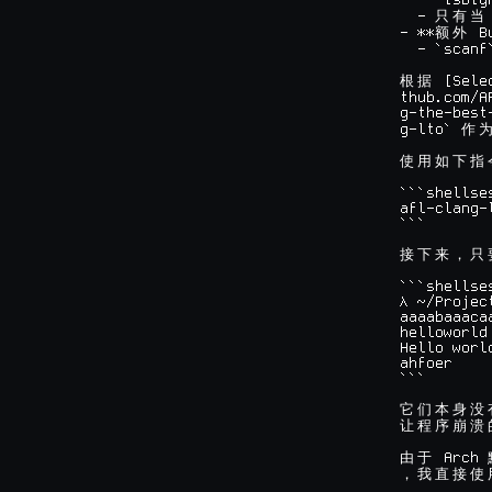
  - `isBig
  - 
只
有
当
- **
 B
额
外
  - `scanf
 [Sele
根
据
thub.com/A
g-the-best
g-lto` 
作
使
用
如
下
指
```shellses
afl-clang-
```

接
下
来
，
只
```shellses
λ ~/Projec
aaaabaaacaa
helloworld

Hello world
ahfoer

```

它
们
本
身
没
让
程
序
崩
溃
 Arch 
由
于
，
我
直
接
使