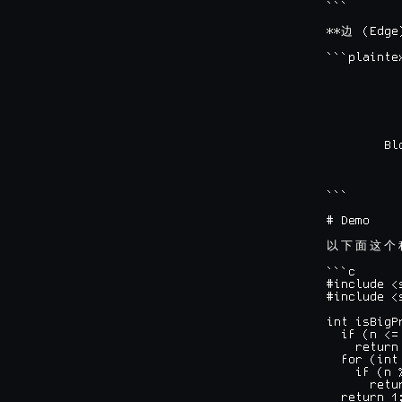
```

**
 (Edge
边
```plainte
           
           
           
          
          
          
        Bl
           
           
```

# Demo

以
下
面
这
个
```c

#include <s
#include <s
int isBigP
  if (n <= 
    return 
  for (int
    if (n %
      retur
  return 1;