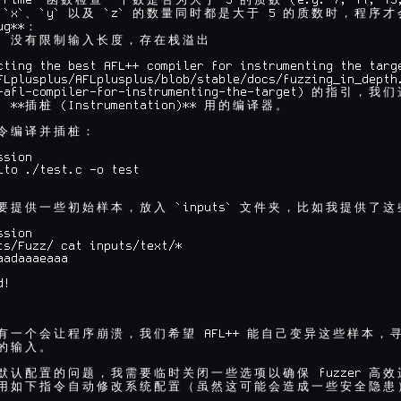
Prime` 
 5 
 (e.g. 7, 11, 13,
函
数
检
查
一
个
数
是
否
为
大
于
的
质
数
 `x`
`y` 
 `z` 
 5 
、
以
及
的
数
量
同
时
都
是
大
于
的
质
数
时
，
程
序
才
ug**
：
` 
没
有
限
制
输
入
长
度
，
存
在
栈
溢
出
cting the best AFL++ compiler for instrumenting the targe
FLplusplus/AFLplusplus/blob/stable/docs/fuzzing_in_depth.
-afl-compiler-for-instrumenting-the-target) 
的
指
引
，
我
们
 **
 (Instrumentation)** 
为
插
桩
用
的
编
译
器
。
令
编
译
并
插
桩
：
sion

lto ./test.c -o test

 `inputs` 
要
提
供
一
些
初
始
样
本
，
放
入
文
件
夹
，
比
如
我
提
供
了
这
sion

ts/Fuzz/ cat inputs/text/*

adaaaeaaa

!

 AFL++ 
有
一
个
会
让
程
序
崩
溃
，
我
们
希
望
能
自
己
变
异
这
些
样
本
，
的
输
入
。
 fuzzer 
默
认
配
置
的
问
题
，
我
需
要
临
时
关
闭
一
些
选
项
以
确
保
高
效
用
如
下
指
令
自
动
修
改
系
统
配
置
（
虽
然
这
可
能
会
造
成
一
些
安
全
隐
患