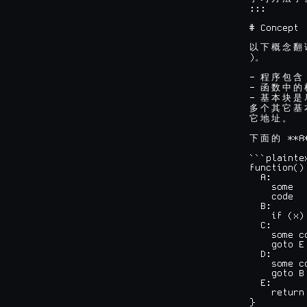
:::

# Concept

以
下
概
念
翻
)
。
- 
程
序
包
含
- 
函
数
中
的
- 
基
本
块
是
多
个
其
它
基
它
地
址
。
 **A
下
面
的
```plainte
function() 
  A:

    some

    code

  B:

    if (x)
  C:

    some co
    goto E

  D:

    some co
    goto B

  E:

    return

}
