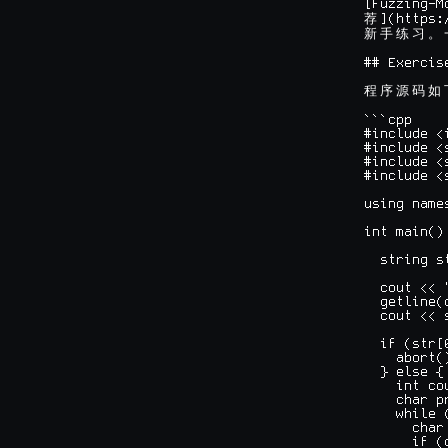
[Fuzzing-M
](https:
荐
新
手
练
习
。
## Exercise
程
序
源
码
如
```cpp

#include <i
#include <s
#include <s
#include <s
using names
int main() 
  string st
  cout << 
  getline(c
  cout << 
  if (str[
    abort()
  } else {

    int cou
    char p
    while 
      char
      if (