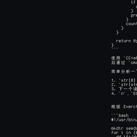
        if
          a
        }

        pre
      }

      count
    }

  }

  return 0;
}

```

 `CC=a
使
用
 `cm
后
通
过
简
单
分
析
一
1. `str[0] 
2. `str[st
3. 
下
一
个
4. `n`
，
 Exerc
根
据
```bash

#!/usr/bin/
mkdir seeds
for i in {0