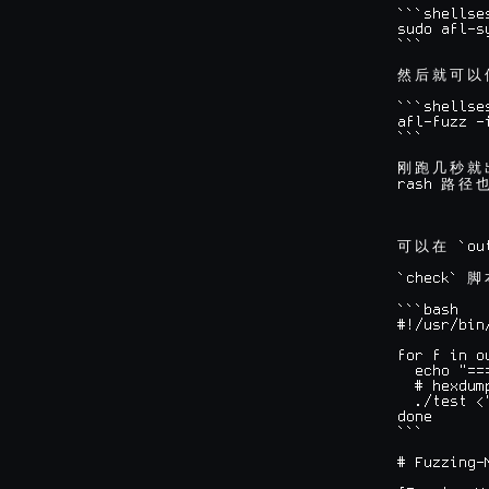
```shellses
sudo afl-s
```

然
后
就
可
以
```shellses
afl-fuzz -
```

刚
跑
几
秒
就
rash 
路
径
 `ou
可
以
在
`check` 
脚
```bash

#!/usr/bin/
for f in o
  echo "===
  # hexdum
  ./test <"
done

```

# Fuzzing-M