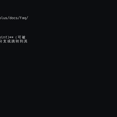
lus/docs/faq/

oint)**
（
可
被
分
支
或
跳
转
到
其