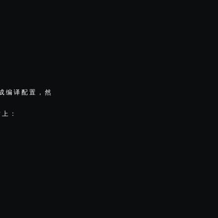
成
编
译
配
置
，
然
对
上
：