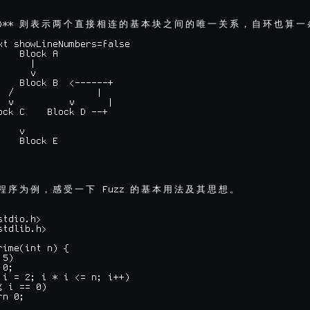
)** 
则
表
示
两
个
直
接
相
连
的
基
本
块
之
间
的
唯
一
关
系
，
自
环
也
算
一
xt showLineNumbers=false

   Block A

     |

     v

    Block B  <------+

  /               |

  v          v      |

ock C    Block D --+

   v

   Block E

 Fuzz 
程
序
为
例
，
感
受
一
下
的
基
本
用
法
及
其
思
想
。
tdio.h>

tdlib.h>

rime(int n) {

5)

0;

 i = 2; i * i <= n; i++)

 i == 0)

n 0;


