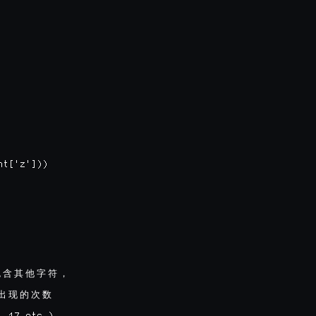
t['z']))

包
含
其
他
字
符
，
出
现
的
次
数