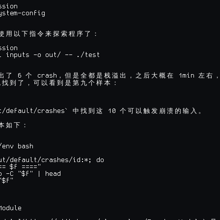
sion

ystem-config

使
用
以
下
指
令
来
探
索
程
序
了
：
sion

i inputs -o out/ -- ./test

 6 
 crash
 1min 
出
了
个
，
但
是
全
都
是
栈
溢
出
，
之
后
大
概
在
左
右
也
找
到
了
，
可
以
看
到
是
第
九
个
样
本
：
t/default/crashes` 
 10 
中
找
到
这
个
可
以
触
发
崩
溃
的
输
入
。
本
如
下
：
env bash

ut/default/crashes/id:*; do

= $f ===="

p -C "$f" | head

$f"

odule
