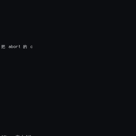
 abort 
 c

，
把
的