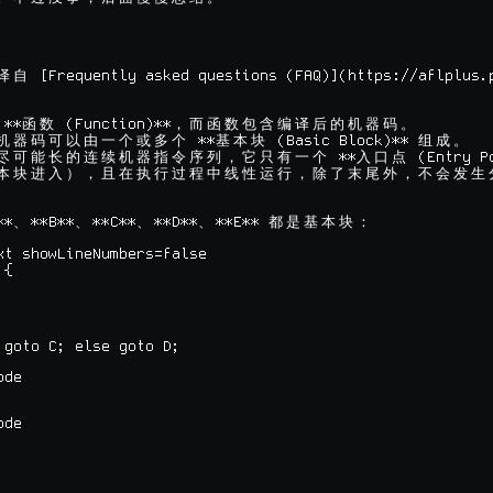
 [Frequently asked questions (FAQ)](https://aflplus.p
译
自
 **
 (Function)**
函
数
，
而
函
数
包
含
编
译
后
的
机
器
码
。
 **
 (Basic Block)** 
机
器
码
可
以
由
一
个
或
多
个
基
本
块
组
成
。
 **
 (Entry P
尽
可
能
长
的
连
续
机
器
指
令
序
列
，
它
只
有
一
个
入
口
点
本
块
进
入
）
，
且
在
执
行
过
程
中
线
性
运
行
，
除
了
末
尾
外
，
不
会
发
生
**
**B**
**C**
**D**
**E** 
、
、
、
、
都
是
基
本
块
：
xt showLineNumbers=false

{

 goto C; else goto D;

de

de
