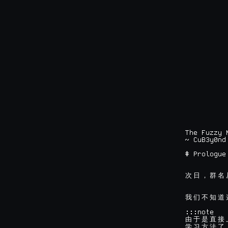
The Fuzzy N
~ CuB3y0nd
次
日
，
群
名
我
们
不
知
道
由
于
是
直
接
学
习
方
法
了