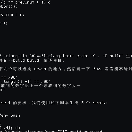
 (c == prev_num + 1) {

bort();

v_num = c;

++;



fl-clang-lto CXX=afl-clang-lto++ cmake -S . -B build` 
生
ake --build build` 
编
译
项
目
。
 crash 
 fuzz 
下
几
个
可
以
造
成
的
地
方
，
然
后
跑
一
下
看
看
能
不
能
== x00`

r.length() -1] == x00`

读
取
到
的
数
字
比
上
一
个
读
取
到
的
数
字
大
一
ise 1 
 5 
 seeds
的
要
求
，
我
们
使
用
如
下
脚
本
生
成
个
：
env bash



..4}; do
