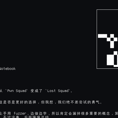
┌─────────
│         
│         
│         
│         
│         
│         
│         
│         
│         
│         
│         
│         
│         
│         
│         
otebook

└─────────
 `Pwn Squad` 
 `Lost Squad`
从
变
成
了
。
这
是
否
是
更
好
的
选
择
，
但
我
想
，
我
们
绝
不
差
尝
试
的
勇
气
。
 fuzzer
上
手
用
，
边
做
边
学
，
所
以
肯
定
会
漏
掉
很
多
重
要
的
概
念
，
。
不
过
没
事
，
后
面
慢
慢
总
结
。