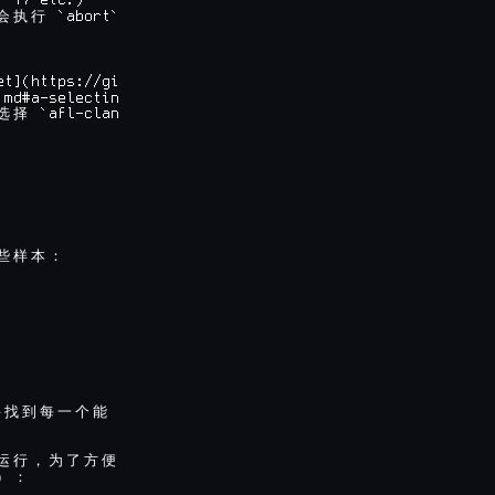
 17 etc.)

 `abort`

会
执
行
t](https://gi

md#a-selectin

 `afl-clan

选
择
些
样
本
：
寻
找
到
每
一
个
能
运
行
，
为
了
方
便
）
：