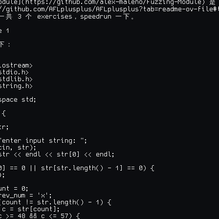
odule](https://github.com/alex-maleno/Fuzzing-Module) 
是
//github.com/AFLplusplus/AFLplusplus?tab=readme-ov-file#
 3 
 exercises
speedrun 
一
共
个
，
一
下
。
 1

下
：
ostream>

tdio.h>

tdlib.h>

tring.h>

pace std;

{

r;

"enter input string: ";

in, str);

str << endl << str[0] << endl;

0] == 0 || str[str.length() - 1] == 0) {

;

nt = 0;

rev_num = 'x';

(count != str.length() - 1) {

 c = str[count];

c >= 48 && c <= 57) {
