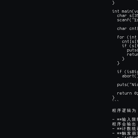
}

int main(vo
  char s[35
  scanf("%s
  char cnt
  for (int
    cnt[s[i
    if (s[
      puts
      retur
    }

  }

  if (isBi
    abort()
  puts("Ni
  return 0;
}

```

程
序
逻
辑
为
- **
输
入
限
程
序
会
输
出
- **
计
数
统
- **
触
发
崩