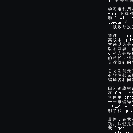
## 
有
关
在
学
习
堆
利
用
-one 
下
载
 `-Wl,--
和
loader 
 
和
，
以
致
每
次
 `stri
通
过
 gli
高
版
本
本
来
以
为
是
以
不
兼
容
。
c 
动
态
链
接
的
路
径
，
但
分
没
找
到
的
总
之
期
间
走
有
软
件
都
保
编
译
各
种
问
因
为
路
线
错
 Arch 
在
上
 chr
何
使
用
十
一
难
编
译
IBC_2.34' 
 gcc
明
了
和
最
终
，
在
我
项
。
我
也
是
 `gcc --
我
irectory> 