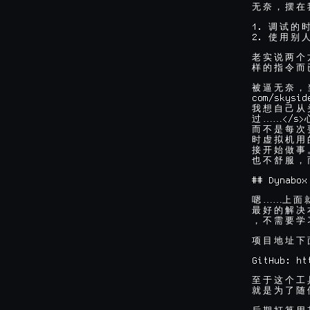
无
奈
，
摆
在
1. 
调
试
的
2. 
使
用
别
老
实
说
两
个
样
的
指
令
而
被
逼
无
奈
，
com/skysid
我
想
自
己
从
……</s>
过
而
不
是
每
次
时
虚
拟
机
用
接
开
始
做
事
也
不
舒
服
，
## Dynabox

……
嗯
上
面
最
好
的
解
决
，
不
需
要
学
项
目
地
址
下
GitHub: ht
至
于
这
个
工
就
是
为
了
随