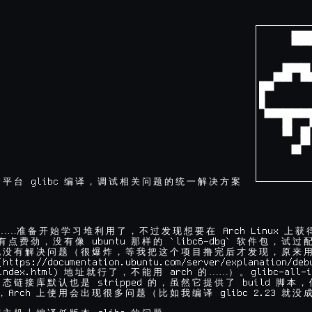
┌─────────
│         
│         
│         
│         
│         
│         
│         
│         
│         
│         
│         
│         
│         
│         
│         
 glibc 
└─────────
跨
平
台
编
译
，
调
试
相
关
问
题
的
统
一
解
决
方
案
……
 Arch Linux 
准
备
开
始
学
习
堆
利
用
了
，
不
过
发
现
想
要
在
上
获
 ubuntu 
 `libc6-dbg` 
有
点
费
劲
，
没
有
像
那
样
的
软
件
包
，
试
过
也
没
有
解
决
问
题
（
很
爆
炸
，
等
我
把
这
个
项
目
撸
完
后
才
发
现
，
原
来
(https://documentation.ubuntu.com/server/explanation/debu
index.html) 
 arch 
……
glibc-all-i
地
址
就
行
了
，
不
能
用
的
）
。
 stripped 
 build 
动
态
链
接
库
默
认
也
是
的
，
虽
然
它
提
供
了
脚
本
，
Arch 
 glibc 2.23 
，
上
使
用
会
出
现
很
多
问
题
（
比
如
我
编
译
就
没