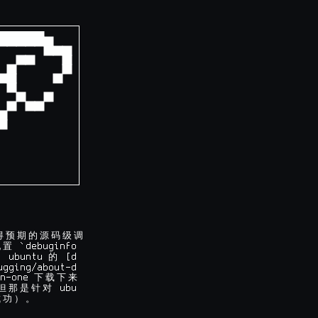
──────────────┐
              │
              │
              │
              │
              │
              │
              │
              │
              │
              │
              │
              │
              │
              │
              │
──────────────┘
得
预
期
的
源
码
级
调
 `debuginfo

配
置
 ubuntu 
 [d

用
的
gging/about-d

n-one 
下
载
下
来
 ubu

但
那
是
针
对
成
功
）
。