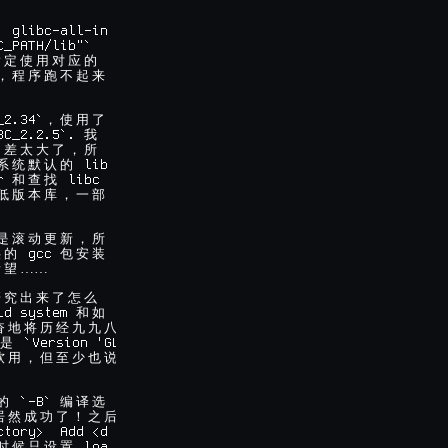
 glibc-all-in

用
指
定
使
用
对
应
的
，
程
序
跑
不
起
来
_2.34`
，
使
用
了
BC_2.2.5`. 
我
相
差
太
大
了
，
所
 lib

系
统
默
认
的
r 
和
查
找
低
版
本
库
，
一
部
是
滚
动
更
新
，
所
 gcc 
供
的
包
安
装
……

所
望
研
究
出
来
了
怎
么
ld system 
和
如
奋
地
将
历
经
九
九
八
 `Version 'GL

是
软
用
，
但
至
少
也
说
 `-B` 
的
编
译
选
居
然
成
功
了
！
之
后
ctory>  Add <d

 loa

时
候
只
设
置