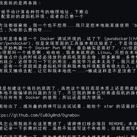
我
面
前
的
是
两
条
路
：
时
候
手
动
计
算
各
种
符
号
的
物
理
地
址
，
下
断
点
人
配
置
好
的
虚
拟
机
环
境
，
或
者
自
己
整
一
个
……
 `b
方
法
都
很
麻
烦
，
我
一
个
也
不
想
用
我
只
是
想
本
地
能
直
接
使
用
……

已
，
为
啥
那
么
费
劲
呀
 Docker 
 [pwndocker](ht
当
时
是
准
备
搭
一
个
调
试
环
境
的
，
试
了
下
er/pwndocker)
，
但
是
发
现
里
面
的
工
具
版
本
都
比
较
老
了
，
于
是
强
 Docker Pwn 
<s>
头
开
始
构
建
一
个
环
境
。
最
后
确
实
是
搭
好
了
，
但
 Linux, 
心
理
那
叫
一
个
难
受
啊
，
哈
哈
哈
，
我
本
来
就
用
的
只
想
在
本
要
做
点
什
么
的
时
候
还
必
须
放
到
虚
拟
机
里
面
去
做
，
那
多
麻
烦
，
多
奇
的
就
少
，
还
得
学
习
一
下
它
的
用
法
，
感
觉
学
习
成
本
太
高
了
，
我
只
是
。
还
有
一
个
原
因
就
是
虚
拟
机
环
境
和
我
本
地
环
境
配
置
有
很
大
出
入
，
……~
而
我
又
懒
得
去
配
，
让
它
和
我
本
地
统
一
懒
成
这
样
是
不
是
没
救
了
就
是
创
建
这
个
项
目
的
原
因
了
，
虽
然
这
个
项
目
底
层
本
质
上
还
是
用
虚
本
地
不
能
编
译
的
问
题
的
方
法
了
。
不
过
我
的
脚
本
已
经
将
虚
拟
机
的
操
 Docker 
习
任
何
有
关
的
使
用
，
所
以
还
是
很
方
便
滴
。
 star 
面
给
出
了
，
感
兴
趣
的
师
傅
可
以
去
试
试
看
，
能
给
个
的
话
最
好
tps://github.com/CuB3y0nd/Dynabox

 README. 
具
怎
么
用
我
就
不
在
这
里
赘
述
了
，
请
师
傅
们
移
步
项
目
本
便
记
录
一
下
折
腾
的
过
程
，
虽
然
不
知
道
写
这
个
有
啥
用
，
但
就
是
想
写