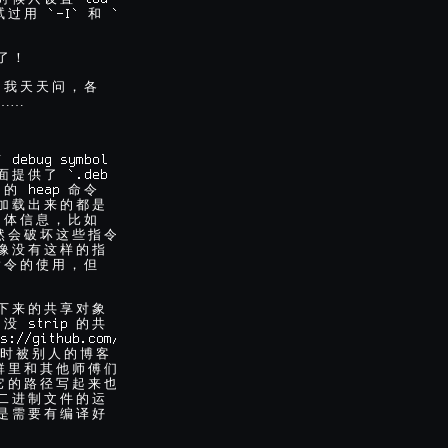
 `-I` 
 `

试
过
用
和
了
！
，
我
天
天
问
，
各
……

 debug symbol

有
 `.deb

面
提
供
了
 
 heap 
的
命
令
加
载
出
来
的
都
是
构
体
信
息
，
比
如
然
会
破
坏
这
些
指
令
像
没
有
这
样
的
指
指
令
的
使
用
，
但
下
来
的
共
享
对
象
 
 strip 
没
的
共
s://github.com/

时
被
别
人
的
博
客
群
里
和
其
他
师
傅
们
它
的
路
径
写
起
来
也
二
进
制
文
件
的
运
是
需
要
有
编
译
好