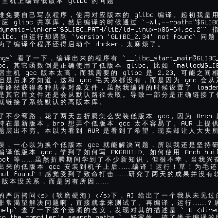
 glibc 
宿
主
机
上
编
译
低
版
本
的
问
题
 glibc 
难
免
要
自
己
写
点
程
序
，
使
用
对
应
版
本
的
编
译
。
起
初
我
是
 glibc 
对
应
共
享
库
，
然
后
编
译
的
时
候
通
过
dynamic-linker="$GLIBC_PATH/lib/ld-linux-x86-64.so.2"` 
libc. 
 `Version 'GLIBC_2.34' not found` 
但
运
行
却
遇
到
问
题
 docker
为
了
编
译
个
程
序
还
得
启
动
个
，
太
麻
烦
了
。
ngs` 
 `__libc_start_main@GLIBC
看
了
一
下
，
编
译
出
来
的
程
序
有
bc, 
 glibc, 
 `malloc@GLI
其
它
函
数
倒
是
正
确
使
用
了
低
版
本
比
如
 gcc 
 glibc 
 2.23, 
宿
主
机
版
本
太
高
，
而
我
需
要
的
是
可
能
之
间
 gcc 
 gcc 
但
是
后
来
才
知
道
，
这
和
毛
关
系
都
没
有
，
而
是
因
为
会
从
 loade
库
路
径
获
得
各
种
共
享
对
象
文
件
，
虽
然
我
编
译
的
时
候
设
置
了
是
其
它
库
文
件
还
是
会
从
默
认
路
径
去
取
。
导
致
一
部
分
是
正
确
链
接
了
就
链
接
了
系
统
默
认
的
高
版
本
库
。
 gcc
 Arch 
了
不
少
弯
路
，
花
了
两
天
去
折
腾
怎
么
安
装
低
版
本
，
因
为
bro 
 gcc 
AUR 
持
在
最
新
版
本
，
想
弄
个
低
版
本
太
不
容
易
了
。
上
提
 AUR 
题
层
出
不
穷
。
本
以
为
看
到
是
看
到
了
希
望
，
现
实
却
让
人
大
失
 gcc 
误
，
一
心
以
为
换
个
低
版
本
就
能
解
决
问
题
，
所
以
我
还
是
坚
持
 gcc
 PKGBUILD
 Arch bui
编
译
低
版
本
，
学
到
了
如
何
写
、
如
何
使
用
oot 
……
等
虽
然
折
腾
期
间
学
到
了
不
少
新
知
识
，
但
很
不
幸
，
当
我
兴
 gcc 
……
出
来
的
低
版
本
安
装
到
机
子
上
后
编
译
！
运
行
！
草
！
为
毛
还
not found`
……
！
感
觉
受
到
了
致
命
打
击
研
究
了
两
天
的
成
果
并
没
有
 
……

版
本
没
关
系
，
而
是
另
有
所
因
<s>
</s>
AI 
的
严
厉
拷
问
（
软
磨
硬
泡
）
下
，
给
出
了
一
个
我
从
未
见
过
……
非
常
渴
望
解
决
问
题
啊
，
直
接
就
拿
来
测
试
了
。
再
编
译
，
运
行
？
help` 
 `-B <dire
查
了
一
下
这
个
选
项
的
含
义
，
发
现
对
其
的
描
述
是
to the compiler's search paths.`. 
好
家
伙
，
搞
了
半
天
编
译
的