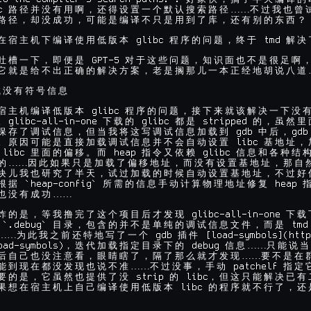
c 
……
路
径
并
没
有
用
啊
，
还
得
设
置
一
个
默
认
搜
索
路
径
不
过
我
也
曾
路
径
，
却
没
成
功
，
可
能
是
编
译
不
只
是
用
到
了
库
，
还
有
别
的
东
西
？
 glibc 
 tmd 
在
宿
主
机
下
编
译
使
用
低
版
本
程
序
的
问
题
，
终
于
解
决
 GPT-5 
吐
槽
一
下
，
即
便
是
对
于
这
些
问
题
，
知
识
面
也
不
是
很
足
啊
它
就
是
给
不
出
正
确
的
解
决
方
案
，
老
是
搁
那
儿
一
本
正
经
地
胡
说
八
道
试
没
有
符
号
信
息
 glibc 
宿
主
机
编
译
低
版
本
程
序
的
问
题
，
接
下
来
就
该
解
决
一
下
没
glibc-all-in-one 
 glibc 
 stripped 
。
下
载
的
都
是
的
，
虽
然
里
 gdb 
gdb
保
存
了
调
试
信
息
，
但
当
我
将
这
写
调
试
信
息
加
载
到
中
后
，
 libc 
。
原
因
可
能
是
直
接
加
载
调
试
信
息
并
不
会
自
动
设
置
基
地
址
，
 libc 
 heap 
 glibc 
里
面
的
偏
移
。
而
指
令
又
依
赖
信
息
和
各
种
结
……
的
因
此
如
果
只
是
加
载
了
偏
移
地
址
，
而
没
有
设
置
基
地
址
，
那
自
块
儿
我
也
研
究
了
半
天
，
试
过
加
载
的
时
候
自
动
设
置
基
地
址
，
不
过
好
 `heap-config` 
 heap 
根
据
所
需
的
信
息
手
动
计
算
物
理
地
址
修
复
……

也
没
有
成
功
 glibc-all-in-one 
炸
的
是
，
等
我
撸
完
了
这
个
项
目
后
才
发
现
下
载
 `.debug` 
 tmd
目
录
，
包
含
的
并
不
是
单
纯
的
调
试
信
息
文
件
，
而
是
……
 gdb 
 [load-symbols](http
为
此
我
之
前
还
特
地
写
了
一
个
插
件
oad-symbols)
 debug 
……
，
迭
代
加
载
指
定
目
录
下
的
信
息
只
能
说
当
……
后
自
己
也
没
注
意
看
，
眼
睛
瞎
了
，
隔
了
那
么
就
才
发
现
要
不
是
在
……
 patchelf 
能
到
现
在
都
没
发
现
也
说
不
准
不
过
没
事
，
手
动
指
定
 strip 
 libc
要
的
是
，
它
虽
然
也
提
供
了
没
的
，
但
这
只
能
解
决
已
有
 libc 
果
想
在
宿
主
机
上
自
己
编
译
使
用
低
版
本
的
程
序
就
不
行
了
，
还