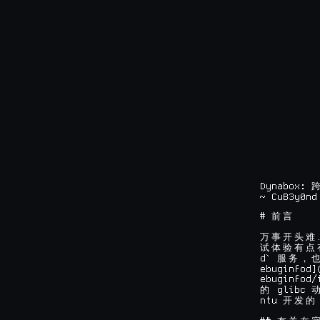
Dynabox: 
~ CuB3y0nd
# 
前
言
万
事
开
头
难
试
体
验
有
点
d` 
服
务
，
ebuginfod]
ebuginfod/
 glibc 
的
ntu 
开
发
的