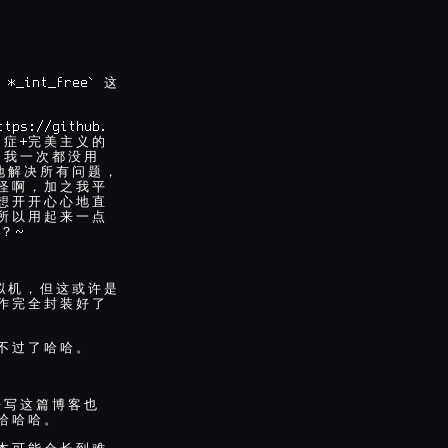
 *_int_free` 
这
tps://github.

+
迫
症
完
美
主
义
的
是
我
一
次
都
没
用
地
解
决
所
有
问
题
，
怪
啊
，
加
之
我
平
想
开
开
心
心
地
直
所
以
用
起
来
一
点
~

？
拟
机
，
但
这
或
许
是
作
完
全
封
装
好
了
不
过
了
哈
哈
。
来
写
这
篇
博
客
也
哈
哈
哈
。