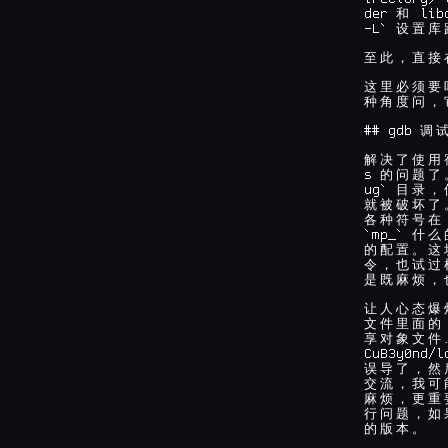
der 
 lib
和
-L` 
设
置
库
至
此
，
直
接
这
里
必
须
要
种
角
度
问
，
## gdb 
调
解
决
了
使
用
s 
的
问
题
了
ug` 
目
录
，
就
被
破
坏
了
各
种
符
号
在
`mp_` 
什
么
的
配
置
。
这
令
，
也
试
过
是
既
麻
烦
，
让
人
心
态
爆
文
件
里
面
的
享
对
象
文
件
CuB3y0nd/l
误
导
了
，
然
交
流
，
我
可
麻
烦
，
更
重
行
问
题
，
如
的
版
本
。