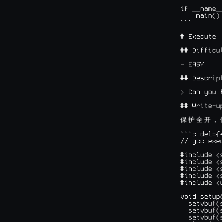
if __name_
    main()

```

# Execute

## Difficul
- EASY

## Descript
> Can you 
## Write-up
保
护
全
开
，
```c del={
// gcc exe
#include <s
#include <s
#include <s
#include <s
#include <u
void setup(
  setvbuf(
  setvbuf(
  setvbuf(