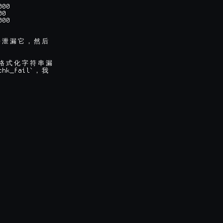
00

0

00

来
泄
漏
它
，
然
后
格
式
化
字
符
串
漏
chk_fail`
，
我