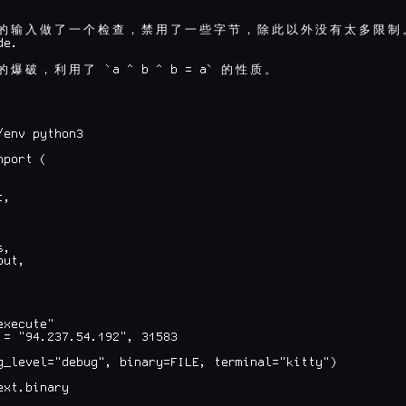
的
输
入
做
了
一
个
检
查
，
禁
用
了
一
些
字
节
，
除
此
以
外
没
有
太
多
限
制
e.

 `a ^ b ^ b = a` 
的
爆
破
，
利
用
了
的
性
质
。
/env python3

port (

,



,

ut,



xecute"

 = "94.237.54.192", 31583

g_level="debug", binary=FILE, terminal="kitty")

xt.binary
