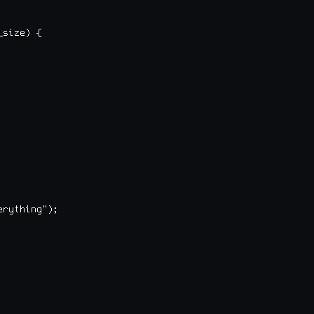
size) {

rything");
