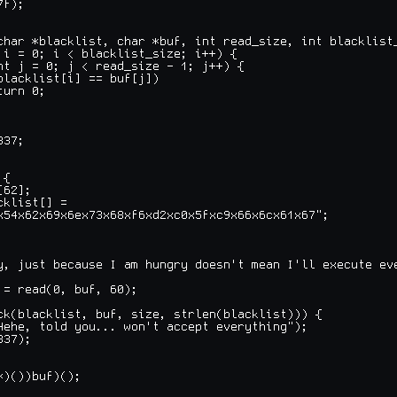
f);

char *blacklist, char *buf, int read_size, int blacklist_
 i = 0; i < blacklist_size; i++) {

nt j = 0; j < read_size - 1; j++) {

blacklist[i] == buf[j])

urn 0;

37;

{

62];

klist[] =

x54x62x69x6ex73x68xf6xd2xc0x5fxc9x66x6cx61x67";

y, just because I am hungry doesn't mean I'll execute eve
 = read(0, buf, 60);

ck(blacklist, buf, size, strlen(blacklist))) {

Hehe, told you... won't accept everything");

37);

*)())buf)();
