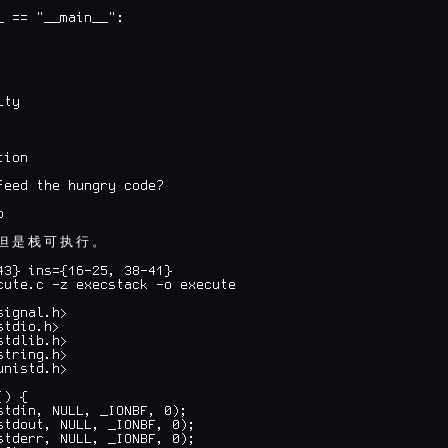
_ == "__main__":

ty

ion

feed the hungry code?



但
是
栈
可
执
行
。
43} ins={16-25, 38-41}

cute.c -z execstack -o execute

ignal.h>

tdio.h>

tdlib.h>

tring.h>

nistd.h>

) {

stdin, NULL, _IONBF, 0);

stdout, NULL, _IONBF, 0);

stderr, NULL, _IONBF, 0);
