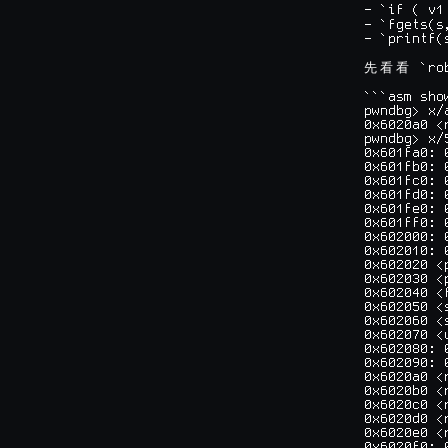
- `if ( v1
- `fgets(s
- `printf(
 `ro
先
看
看
```asm sho
pwndbg> x/
0x6020a0 <
pwndbg> x/
0x601fa0: 
0x601fb0: 
0x601fc0: 
0x601fd0: 
0x601fe0: 
0x601ff0: 
0x602000: 
0x602010: 
0x602020 <
0x602030 <
0x602040 <
0x602050 <
0x602060 <
0x602070 <
0x602080: 
0x602090: 
0x6020a0 <
0x6020b0 <
0x6020c0 <
0x6020d0 <
0x6020e0 <
0x6020f0: 