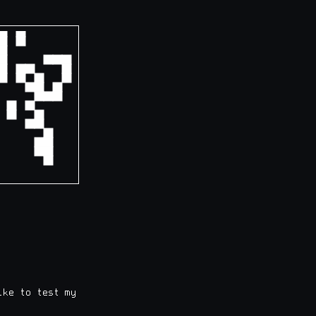
──────────────┐
              │
              │
              │
              │
              │
              │
              │
              │
              │
              │
              │
              │
              │
              │
              │
──────────────┘
ke to test my
