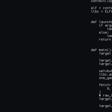
context(lo
elf = conte
libc = ELF
def launch(
    if args
        ta
    else:

        ta
    return 
def main():
    target 
    target
    target
    setvbu
    libc.a
    one_ga
    fmtstr
        8,
    )

    # raw_
    target
    target