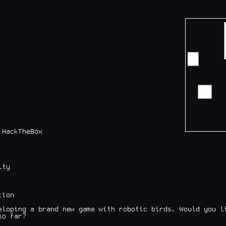
┌─────────
│         
│         
│         
│         
│         
│         
│         
│         
│         
│         
│         
│         
│         
│         
│         
HackTheBox

└─────────
ty

ion

eloping a brand new game with robotic birds. Would you li
o far?
