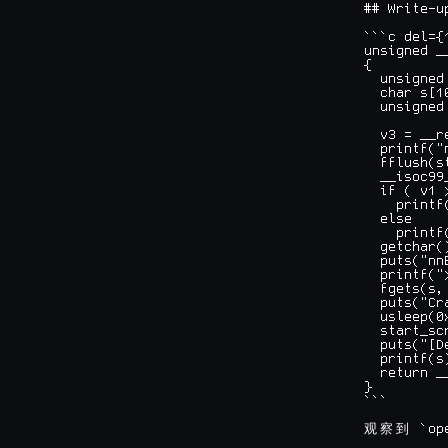
## Write-up
```c del={
unsigned _
{

  unsigned
  char s[1
  unsigned
  v3 = __r
  printf("
  fflush(st
  __isoc99
  if ( v1 >
    printf
  else

    printf
  getchar()
  puts("nn
  printf(">
  fgets(s,
  puts("Cra
  usleep(0x
  start_scr
  puts("[D
  printf(s)
  return _
}

```

 `op
观
察
到