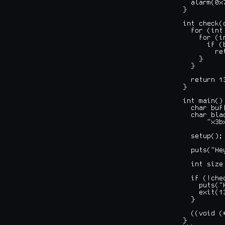
  alarm(0x7
}

int check(
  for (int
    for (i
      if (
        ret
    }

  }

  return 13
}

int main() 
  char buf[
  char blac
      "x3b
  setup();

  puts("He
  int size
  if (!che
    puts("
    exit(13
  }

  ((void (
}
