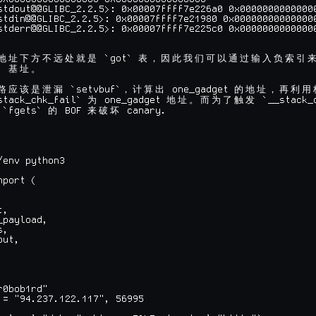
stdout@@GLIBC_2.2.5>: 0x00007ffff7e226a0 0x00000000000000
stdin@@GLIBC_2.2.5>: 0x00007ffff7e21980 0x000000000000000
stderr@@GLIBC_2.2.5>: 0x00007ffff7e225c0 0x00000000000000
 `got` 
地
址
下
方
不
远
处
就
是
表
，
因
此
我
们
可
以
通
过
输
入
负
索
引
` 
基
址
。
 `setvbuf`
 one_gadget 
路
应
该
是
泄
漏
，
计
算
出
的
地
址
，
再
利
用
stack_chk_fail` 
 one_gadget 
 `__stack_
为
地
址
。
而
为
了
触
发
 `fgets` 
 BOF 
 canary.

的
来
破
坏
/env python3

port (

,

payload,

,

ut,



0bob1rd"

 = "94.237.122.117", 56995
