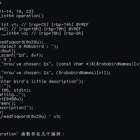


11-14, 18, 23}

_int64 operation()

 int v1; // [rsp+Ch] [rbp-74h] BYREF

04]; // [rsp+10h] [rbp-70h] BYREF

 __int64 v3; // [rsp+78h] [rbp-8h]

eadfsqword(0x28u);

nSelect a R0bob1rd > ");

dout);

_scanf("%d", &v1);

 9 )

("nYou've chosen: %s", (const char *)&(&robobirdNames)[v1
("nYou've chosen: %s", (&robobirdNames)[v1]);

;

Enter bird's little description");

 ");

 106, stdin);

fting..");

1E8480u);

een();

escription]");

;

_readfsqword(0x28u) ^ v3;

eration` 
函
数
存
在
几
个
漏
洞
：