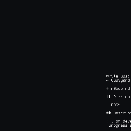
Write-ups: 
~ CuB3y0nd
# r0bob1rd

## Difficul
- EASY

## Descript
> I am dev
 progress s