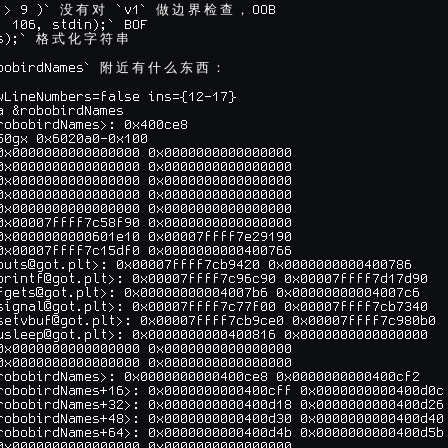
 > 9 )` 
 `v1` 
OOB

没
有
对
做
边
界
检
查
，
, 106, stdin);` BOF

s);` 
格
式
化
字
符
串
bobirdNames` 
附
近
有
什
么
东
西
：
wLineNumbers=false ins={12-17}

a &robobirdNames

robobirdNames>: 0x400ce8

50gx 0x6020a0-0x100

0x0000000000000000 0x0000000000000000

0x0000000000000000 0x0000000000000000

0x0000000000000000 0x0000000000000000

0x0000000000000000 0x0000000000000000

0x0000000000000000 0x0000000000000000

0x00007ffff7c58f90 0x0000000000000000

0x0000000000601e10 0x00007ffff7e29190

0x00007ffff7c15df0 0x0000000000400766

puts@got.plt>: 0x00007ffff7cb9420 0x0000000000400786

printf@got.plt>: 0x00007ffff7c96c90 0x00007ffff7d17d90

fgets@got.plt>: 0x00000000004007b6 0x00000000004007c6

signal@got.plt>: 0x00007ffff7c77f00 0x00007ffff7cb7340

setvbuf@got.plt>: 0x00007ffff7cb9ce0 0x00007ffff7c980b0

usleep@got.plt>: 0x0000000000400816 0x0000000000000000

0x0000000000000000 0x0000000000000000

0x0000000000000000 0x0000000000000000

robobirdNames>: 0x0000000000400ce8 0x0000000000400cf2

robobirdNames+16>: 0x0000000000400cff 0x0000000000400d0c

robobirdNames+32>: 0x0000000000400d18 0x0000000000400d26

robobirdNames+48>: 0x0000000000400d30 0x0000000000400d40

robobirdNames+64>: 0x0000000000400d4b 0x0000000000400d5b

0x0000000000000000 0x0000000000000000
