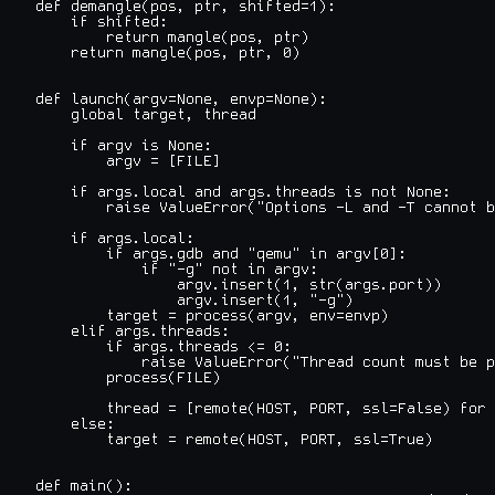
def demangle(pos, ptr, shifted=1):

    if shifted:

        return mangle(pos, ptr)

    return mangle(pos, ptr, 0)

def launch(argv=None, envp=None):

    global target, thread

    if argv is None:

        argv = [FILE]

    if args.local and args.threads is not None:

        raise ValueError("Options -L and -T cannot b
    if args.local:

        if args.gdb and "qemu" in argv[0]:

            if "-g" not in argv:

                argv.insert(1, str(args.port))

                argv.insert(1, "-g")

        target = process(argv, env=envp)

    elif args.threads:

        if args.threads <= 0:

            raise ValueError("Thread count must be p
        process(FILE)

        thread = [remote(HOST, PORT, ssl=False) for 
    else:

        target = remote(HOST, PORT, ssl=True)

def main():
