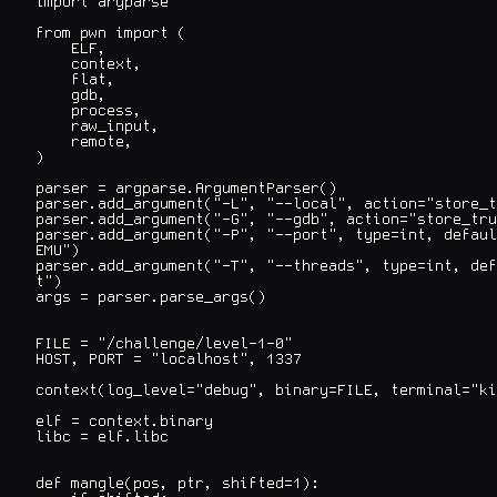
import argparse

from pwn import (

    ELF,

    context,

    flat,

    gdb,

    process,

    raw_input,

    remote,

)

parser = argparse.ArgumentParser()

parser.add_argument("-L", "--local", action="store_t
parser.add_argument("-G", "--gdb", action="store_tru
parser.add_argument("-P", "--port", type=int, defaul
EMU")

parser.add_argument("-T", "--threads", type=int, def
t")

args = parser.parse_args()

FILE = "/challenge/level-1-0"

HOST, PORT = "localhost", 1337

context(log_level="debug", binary=FILE, terminal="ki
elf = context.binary

libc = elf.libc

def mangle(pos, ptr, shifted=1):
