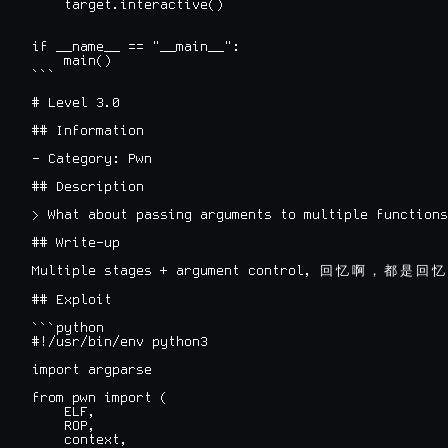
    target.interactive()

if __name__ == "__main__":

    main()

```

# Level 3.0

## Information

- Category: Pwn

## Description

> What about passing arguments to multiple functions
## Write-up

Multiple stages + argument control, 
回
忆
啊
，
都
是
回
忆
## Exploit

```python

#!/usr/bin/env python3

import argparse

from pwn import (

    ELF,

    ROP,

    context,
