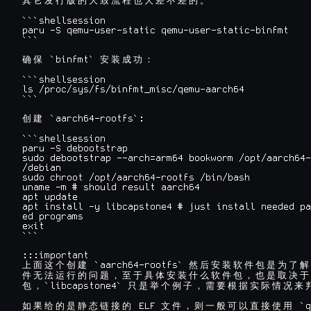
其
它
发
行
版
的
大
致
流
程
也
大
差
不
差
的
。
```shellsession

paru -S qemu-user-static qemu-user-static-binfmt

```

 `binfmt` 
确
保
安
装
成
功
：
```shellsession

ls /proc/sys/fs/binfmt_misc/qemu-aarch64

```

 `aarch64-rootfs`:

创
建
```shellsession

paru -S debootstrap

sudo debootstrap --arch=arm64 bookworm /opt/aarch64-
/debian

sudo chroot /opt/aarch64-rootfs /bin/bash

uname -m # should result aarch64

apt update

apt install -y libcapstone4 # just install needed pa
ed programs

exit

```

 `aarch64-rootfs` 
上
面
这
个
创
建
然
后
安
装
软
件
包
是
为
了
解
件
无
法
运
行
的
问
题
，
至
于
具
体
安
装
什
么
软
件
包
，
也
是
取
决
于
`libcapstone4` 
包
，
只
是
举
个
例
子
，
需
要
根
据
实
际
情
况
来
 ELF 
如
果
给
的
是
静
态
链
接
的
文
件
，
则
一
般
可
以
直
接
使
用