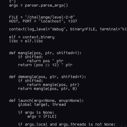
t")

args = parser.parse_args()

FILE = "/challenge/level-2-0"

HOST, PORT = "localhost", 1337

context(log_level="debug", binary=FILE, terminal="ki
elf = context.binary

libc = elf.libc

def mangle(pos, ptr, shifted=1):

    if shifted:

        return pos ^ ptr

    return (pos >> 12) ^ ptr

def demangle(pos, ptr, shifted=1):

    if shifted:

        return mangle(pos, ptr)

    return mangle(pos, ptr, 0)

def launch(argv=None, envp=None):

    global target, thread

    if argv is None:

        argv = [FILE]

    if args.local and args.threads is not None:
