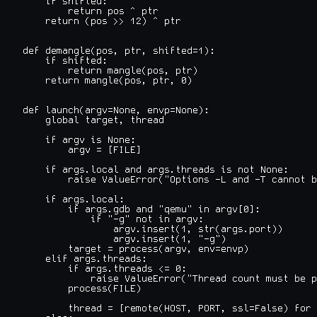
    if shifted:

        return pos ^ ptr

    return (pos >> 12) ^ ptr

def demangle(pos, ptr, shifted=1):

    if shifted:

        return mangle(pos, ptr)

    return mangle(pos, ptr, 0)

def launch(argv=None, envp=None):

    global target, thread

    if argv is None:

        argv = [FILE]

    if args.local and args.threads is not None:

        raise ValueError("Options -L and -T cannot b
    if args.local:

        if args.gdb and "qemu" in argv[0]:

            if "-g" not in argv:

                argv.insert(1, str(args.port))

                argv.insert(1, "-g")

        target = process(argv, env=envp)

    elif args.threads:

        if args.threads <= 0:

            raise ValueError("Thread count must be p
        process(FILE)

        thread = [remote(HOST, PORT, ssl=False) for 