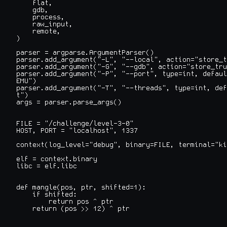
    flat,

    gdb,

    process,

    raw_input,

    remote,

)

parser = argparse.ArgumentParser()

parser.add_argument("-L", "--local", action="store_t
parser.add_argument("-G", "--gdb", action="store_tru
parser.add_argument("-P", "--port", type=int, defaul
EMU")

parser.add_argument("-T", "--threads", type=int, def
t")

args = parser.parse_args()

FILE = "/challenge/level-3-0"

HOST, PORT = "localhost", 1337

context(log_level="debug", binary=FILE, terminal="ki
elf = context.binary

libc = elf.libc

def mangle(pos, ptr, shifted=1):

    if shifted:

        return pos ^ ptr

    return (pos >> 12) ^ ptr
