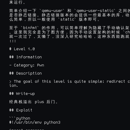
来
运
行
。
 `qemu-user` 
 `qemu-user-static` 
简
单
介
绍
一
下
和
之
间
是
否
静
态
链
接
。
静
态
链
接
版
本
的
会
提
供
一
些
最
基
本
的
库
，
动
 `static` 
么
简
单
，
所
以
一
般
使
用
版
本
即
可
。
 `binfmt` 
至
于
的
作
用
，
可
以
简
单
理
解
为
隐
藏
了
手
动
确
认
架
 `ch
。
这
里
我
完
全
是
为
了
图
方
便
，
因
为
手
动
设
置
架
构
的
时
候
就
一
次
过
了
，
太
懒
了
，
没
深
入
研
究
哈
哈
哈
，
这
种
东
西
能
跑
就
:::

# Level 1.0

## Information

- Category: Pwn

## Description

> The goal of this level is quite simple: redirect c
ion.

## Write-up

 plus 
经
典
栈
溢
出
后
门
。
## Exploit

```python

#!/usr/bin/env python3
