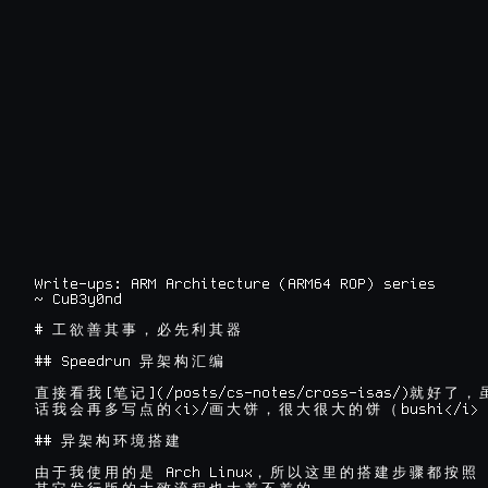
Write-ups: ARM Architecture (ARM64 ROP) series

~ CuB3y0nd
# 
工
欲
善
其
事
，
必
先
利
其
器
## Speedrun 
异
架
构
汇
编
[
](/posts/cs-notes/cross-isas/)
直
接
看
我
笔
记
就
好
了
，
<i>/
bushi</i>

话
我
会
再
多
写
点
的
画
大
饼
，
很
大
很
大
的
饼
（
## 
异
架
构
环
境
搭
建
 Arch Linux
 
由
于
我
使
用
的
是
，
所
以
这
里
的
搭
建
步
骤
都
按
照