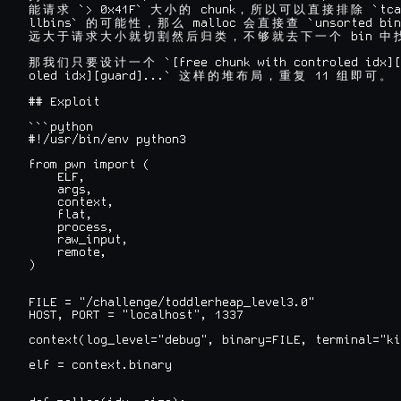
 `> 0x41F` 
 chunk
 `tca
能
请
求
大
小
的
，
所
以
可
以
直
接
排
除
llbins` 
 malloc 
 `unsorted bin
的
可
能
性
，
那
么
会
直
接
查
 bin 
远
大
于
请
求
大
小
就
切
割
然
后
归
类
，
不
够
就
去
下
一
个
中
 `[free chunk with controled idx][
那
我
们
只
要
设
计
一
个
oled idx][guard]...` 
 11 
这
样
的
堆
布
局
，
重
复
组
即
可
。
## Exploit

```python

#!/usr/bin/env python3

from pwn import (

    ELF,

    args,

    context,

    flat,

    process,

    raw_input,

    remote,

)

FILE = "/challenge/toddlerheap_level3.0"

HOST, PORT = "localhost", 1337

context(log_level="debug", binary=FILE, terminal="ki
elf = context.binary
