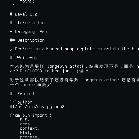
    main()

```

# Level 8.0

## Information

- Category: Pwn

## Description

> Perform an advanced heap exploit to obtain the fla
## Write-up

 largebin attack
 
本
来
以
为
是
要
打
，
结
果
发
现
不
是
，
而
是
ar
E (FLAGS) in her jar !
~~

？
（
误
 largebin attack 
对
于
这
章
都
快
结
束
了
还
没
有
学
到
还
是
有
 house 
……

一
个
而
高
兴
## Exploit

```python

#!/usr/bin/env python3

from pwn import (

    ELF,

    args,

    context,

    flat,

    process,
