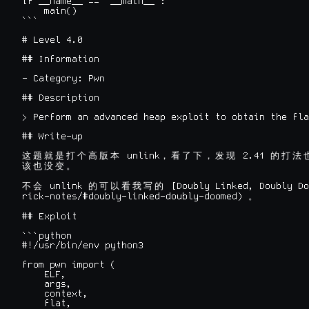
if __name__ == "__main__":

    main()

```

# Level 4.0

## Information

- Category: Pwn

## Description

> Perform an advanced heap exploit to obtain the fla
## Write-up

 unlink
 2.41 
这
题
就
是
打
个
高
版
本
，
看
了
下
，
发
现
的
打
法
该
也
没
变
。
 unlink 
 [Doubly Linked, Doubly Do
不
会
的
可
以
看
我
写
的
rick-notes/#doubly-linked-doubly-doomed) 
。
## Exploit

```python

#!/usr/bin/env python3

from pwn import (

    ELF,

    args,

    context,

    flat,
