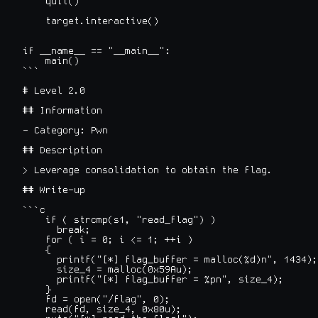
    quit()

    target.interactive()

if __name__ == "__main__":

    main()

```

# Level 2.0

## Information

- Category: Pwn

## Description

> Leverage consolidation to obtain the flag.

## Write-up

```c

    if ( strcmp(s1, "read_flag") )

      break;

    for ( i = 0; i <= 1; ++i )

    {

      printf("[*] flag_buffer = malloc(%d)n", 1434);

      size_4 = malloc(0x59Au);

      printf("[*] flag_buffer = %pn", size_4);

    }

    fd = open("/flag", 0);

    read(fd, size_4, 0x80u);
