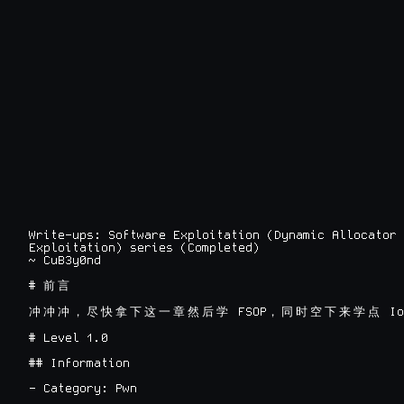
Write-ups: Software Exploitation (Dynamic Allocator

Exploitation) series (Completed)

~ CuB3y0nd
# 
前
言
 FSOP
 Io
冲
冲
冲
，
尽
快
拿
下
这
一
章
然
后
学
，
同
时
空
下
来
学
点
# Level 1.0

## Information

- Category: Pwn
