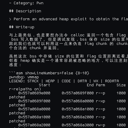
- Category: Pwn

## Description

> Perform an advanced heap exploit to obtain the fla
## Write-up

 calloc 
 flag 
与
上
题
类
似
，
也
是
要
想
办
法
令
返
回
一
个
包
含
 bss 
bss 
 size 
写
入
数
据
了
。
但
是
调
试
发
现
，
保
存
的
位
置
 flag chunk 
 chunk
因
此
我
们
也
就
可
以
利
用
这
一
点
来
伪
造
的
 chunk 
个
合
法
的
并
返
回
。
 bss 
 size 
 flag 
虽
然
这
次
中
存
储
的
位
置
和
位
置
距
离
近
看
 heap 
邻
着
确
实
是
一
个
通
常
容
易
被
忽
略
的
地
方
，
可
以
注
意
刻
感
度
：
```asm showLineNumbers=false {8-10}

pwndbg> vmmap

LEGEND: STACK | HEAP | CODE | DATA | WX | RODATA

             Start                End Perm     Size 
r-relpaths on)

    0x557a0689e000     0x557a0689f000 r--p     1000 
patched

    0x557a0689f000     0x557a068a0000 r-xp     1000 
patched

    0x557a068a0000     0x557a068a1000 r--p     1000 
patched

    0x557a068a1000     0x557a068a2000 r--p     1000 
patched

    0x557a068a2000     0x557a068a3000 rw-p     1000 