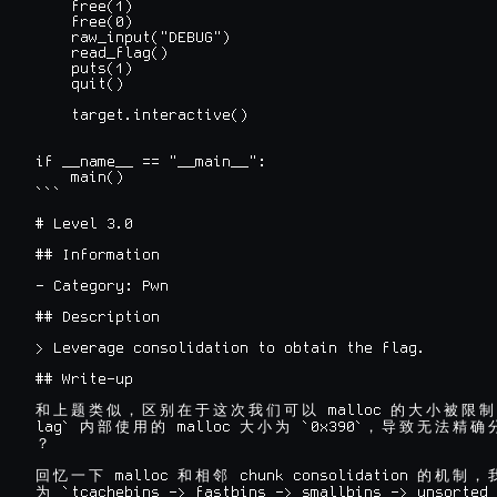
    free(1)

    free(0)

    raw_input("DEBUG")

    read_flag()

    puts(1)

    quit()

    target.interactive()

if __name__ == "__main__":

    main()

```

# Level 3.0

## Information

- Category: Pwn

## Description

> Leverage consolidation to obtain the flag.

## Write-up

 malloc 
和
上
题
类
似
，
区
别
在
于
这
次
我
们
可
以
的
大
小
被
限
制
lag` 
 malloc 
 `0x390`
内
部
使
用
的
大
小
为
，
导
致
无
法
精
确
？
 malloc 
 chunk consolidation 
回
忆
一
下
和
相
邻
的
机
制
，
 `tcachebins -> fastbins -> smallbins -> unsorted 
为