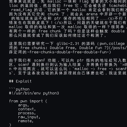
 malloc 
 flag 
简
单
来
说
就
是
，
先
一
块
和
需
要
的
大
小
相
同
的
lloc 
 free 
 tcachebi
的
返
回
值
，
然
后
我
们
它
，
它
会
被
丢
进
 read_flag 
 malloc 
的
话
，
它
的
第
一
个
肯
定
会
拿
到
我
们
刚
 chunk 
 arena 
因
为
没
有
其
它
空
闲
了
，
就
会
从
中
开
辟
一
个
新
 ptr 
……<s>
的
地
址
就
永
远
不
会
和
保
存
的
地
址
相
同
了
不
行
</s>
情
发
生
在
我
眼
皮
底
下
！
所
以
，
问
题
的
关
键
就
在
于
我
们
有
malloc 
 malloc 
取
得
的
地
址
和
第
一
次
取
得
的
一
样
？
很
简
单
 free chunk 
 double 
有
两
个
一
样
的
了
吗
？
但
是
这
样
会
触
发
那
么
问
题
就
变
成
了
我
们
应
该
如
何
绕
过
这
个
检
测
了
。
 glibc-2.31 
pwn.college 
这
里
我
们
需
要
研
究
一
下
的
源
码
（
谔
的
-free-chunks-double-free-double-fun-)

薛
定
谔
的
 scanf 
 ptr 
由
于
我
们
有
功
能
，
可
以
向
指
向
的
地
址
处
写
入
数
scanf 
 `x0
区
。
遇
到
换
行
则
认
为
输
入
结
束
，
并
将
换
行
替
换
为
n 
`malloc -> free -> scanf
中
出
现
两
次
，
就
可
以
这
么
玩
：
s`
。
至
于
这
条
攻
击
链
的
具
体
原
理
就
自
己
琢
磨
去
吧
，
我
这
里
就
## Exploit

```python

#!/usr/bin/env python3

from pwn import (

    args,

    context,

    process,

    raw_input,

    remote,

)
