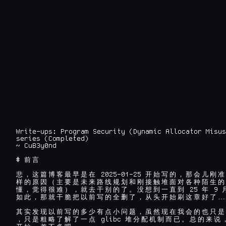
Write-ups: Program Security (Dynamic Allocator Misus
series (Completed)

~ CuB3y0nd
# 
前
言
 2025-01-25 
悲
，
这
篇
博
客
最
早
是
在
开
始
写
的
，
那
会
儿
刚
准
样
的
原
因
（
主
要
是
未
来
路
线
规
划
和
刚
接
触
堆
面
对
各
种
陌
生
的
 25 
 9 
懂
，
觉
得
很
难
）
，
就
去
干
别
的
了
。
没
想
到
一
直
到
年
…
如
此
，
那
就
干
脆
把
以
前
写
的
全
删
了
，
从
头
开
始
刷
这
章
好
了
其
实
发
现
以
前
写
的
多
少
有
点
小
问
题
，
虽
然
现
在
我
会
的
也
只
是
 glibc 
，
只
是
粗
略
了
解
了
一
点
堆
分
配
机
制
而
已
。
总
的
来
说