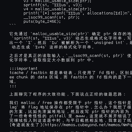
      v3 = malloc_usable_size(ptr);

      sprintf(s1, "%%%us", v3);

      v4 = malloc_usable_size(ptr);

      printf("[*] scanf("%%%us", allocations[%d])n",
      __isoc99_scanf(s1, ptr);

      puts(byte_246E);

```

 `malloc_usable_size(ptr)` 
 ptr 
它
先
通
过
确
定
保
存
的
地
 `sprintf(s1, "%%%us", v3)` 
动
态
生
成
格
式
化
字
符
串
，
写
 `%`
 `%u` 
 `unsigned int`
出
一
个
，
然
后
被
解
析
为
一
个
，
 `%v4s` 
动
态
生
成
这
样
的
格
式
化
字
符
串
。
`__isoc99_scanf(s1, ptr)` 
之
后
才
是
真
正
的
读
取
输
入
，
使
 ptr 
化
字
符
串
，
读
取
指
定
大
小
数
据
到
中
。
:::important

tcache / fastbin 
 fd 
都
是
单
链
表
，
只
使
用
了
指
针
。
区
别
ee chunk 
 data 
 fastbin 
 fd 
的
区
域
，
而
的
指
向
的
是
下
一
域
。
:::

上
面
聊
完
了
程
序
的
大
致
功
能
，
下
面
说
点
正
经
的
做
题
思
路
：
 malloc / free 
 ptr 
我
们
操
作
都
受
限
于
指
针
，
这
个
指
针
是
lag` 
 flag 
 ptr 
将
地
址
保
存
在
指
针
中
，
怎
么
办
？
我
想
了
很
 ptr 
 
的
方
案
，
比
如
先
泄
漏
堆
地
址
，
然
后
改
写
指
针
的
内
容
为
 pitfall 
 awww
了
一
些
奇
奇
怪
怪
的
里
，
这
里
就
不
展
开
细
说
了
完
继
续
投
入
到
这
道
题
中
时
，
与
平
日
截
然
相
反
地
，
我
拿
起
了
纸
[
](https://memos.cubeyond.net/memos/NmP
奇
迹
就
发
生
了