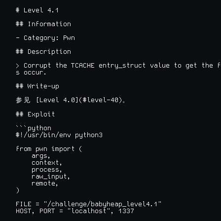
# Level 4.1

## Information

- Category: Pwn

## Description

> Corrupt the TCACHE entry_struct value to get the f
s occur.

## Write-up

 [Level 4.0](#level-40)
参
见
。
## Exploit

```python

#!/usr/bin/env python3

from pwn import (

    args,

    context,

    process,

    raw_input,

    remote,

)

FILE = "/challenge/babyheap_level4.1"

HOST, PORT = "localhost", 1337
