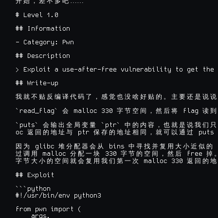
……

开
始
，
差
不
多
吧
# Level 1.0

## Information

- Category: Pwn

## Description

> Exploit a use-after-free vulnerability to get the 
## Write-up

我
就
不
贴
反
编
译
代
码
了
，
感
觉
也
没
啥
好
贴
的
。
主
要
还
是
说
说
`read_flag` 
 malloc 330 
 flag 
会
字
节
空
间
，
然
后
将
读
到
`puts` 
 `ptr` 
会
输
出
全
局
变
量
中
的
内
容
，
也
就
是
说
我
们
只
oc 
 ptr 
 puts 
返
回
的
地
址
与
保
存
的
地
址
相
同
，
就
可
以
通
过
 glibc 
 bins 
 
因
为
堆
分
配
器
会
从
中
寻
找
并
复
用
大
小
近
似
的
 malloc 
 330 
 free 
过
调
用
分
配
一
块
字
节
的
空
间
，
然
后
掉
 malloc 330 
字
节
大
小
的
空
间
就
会
复
用
我
们
第
一
次
返
回
的
地
## Exploit

```python

#!/usr/bin/env python3

from pwn import (

    args,
