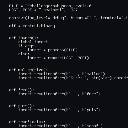
FILE = "/challenge/babyheap_level4.0"

HOST, PORT = "localhost", 1337

context(log_level="debug", binary=FILE, terminal="ki
elf = context.binary

def launch():

    global target

    if args.L:

        target = process(FILE)

    else:

        target = remote(HOST, PORT)

def malloc(size):

    target.sendlineafter(b": ", b"malloc")

    target.sendlineafter(b"Size: ", str(size).encode
def free():

    target.sendlineafter(b": ", b"free")

def puts():

    target.sendlineafter(b": ", b"puts")

def scanf(data):

    target.sendlineafter(b": ", b"scanf")
