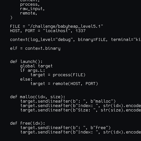
    context,

    process,

    raw_input,

    remote,

)

FILE = "/challenge/babyheap_level5.1"

HOST, PORT = "localhost", 1337

context(log_level="debug", binary=FILE, terminal="ki
elf = context.binary

def launch():

    global target

    if args.L:

        target = process(FILE)

    else:

        target = remote(HOST, PORT)

def malloc(idx, size):

    target.sendlineafter(b": ", b"malloc")

    target.sendlineafter(b"Index: ", str(idx).encode
    target.sendlineafter(b"Size: ", str(size).encode
def free(idx):

    target.sendlineafter(b": ", b"free")

    target.sendlineafter(b"Index: ", str(idx).encode