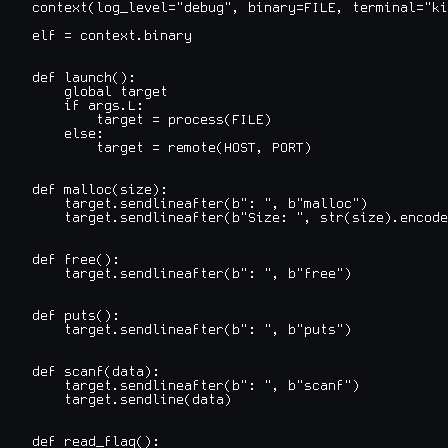
context(log_level="debug", binary=FILE, terminal="ki
elf = context.binary

def launch():

    global target

    if args.L:

        target = process(FILE)

    else:

        target = remote(HOST, PORT)

def malloc(size):

    target.sendlineafter(b": ", b"malloc")

    target.sendlineafter(b"Size: ", str(size).encode
def free():

    target.sendlineafter(b": ", b"free")

def puts():

    target.sendlineafter(b": ", b"puts")

def scanf(data):

    target.sendlineafter(b": ", b"scanf")

    target.sendline(data)

def read_flag():
