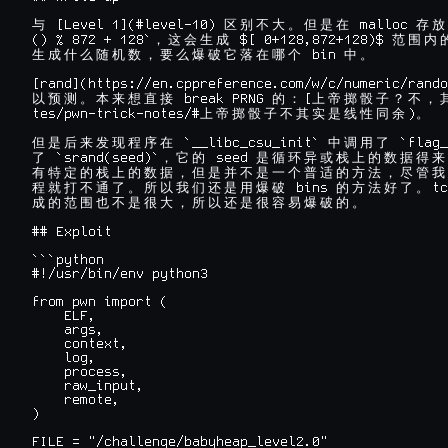
 [Level 1](#level-10) 
 malloc 
与
区
别
不
大
。
但
是
在
存
放
() % 872 + 128`
 $[ 0+128,872+128)$ 
，
这
会
生
成
范
围
内
 bin 
生
成
什
么
随
机
数
，
要
么
爆
破
它
落
在
哪
个
中
。
[rand](https://en.cppreference.com/w/c/numeric/rando
 break PRNG 
[
以
预
测
。
本
来
想
直
接
的
：
上
帝
掷
骰
子
？
不
，
tes/pwn-trick-notes/#
)
上
帝
掷
骰
子
不
其
实
是
线
性
同
余
。
 `__libc_csu_init` 
 `flag_
但
是
后
来
发
现
程
序
在
中
调
用
了
 `srand(seed)`
 seed 
了
，
它
的
是
循
环
异
或
栈
上
的
数
据
得
来
有
特
定
的
栈
上
的
数
据
，
但
是
并
不
是
一
个
普
适
的
方
法
，
尽
管
我
 bins 
tc
程
就
打
不
通
了
。
所
以
我
们
还
是
用
爆
破
的
方
法
好
了
。
成
的
范
围
也
不
是
很
大
，
所
以
还
是
很
容
易
爆
破
的
。
## Exploit

```python

#!/usr/bin/env python3

from pwn import (

    ELF,

    args,

    context,

    log,

    process,

    raw_input,

    remote,

)

FILE = "/challenge/babyheap_level2.0"
