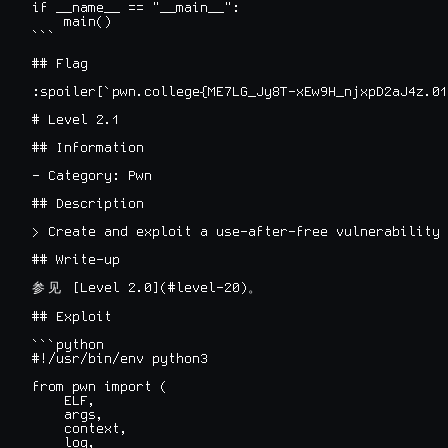
if __name__ == "__main__":

    main()

```

## Flag

:spoiler[`pwn.college{ME7LG_Jy8T-xEw9H_njxpD2aJ4z.01
# Level 2.1

## Information

- Category: Pwn

## Description

> Create and exploit a use-after-free vulnerability 
## Write-up

 [Level 2.0](#level-20)
参
见
。
## Exploit

```python

#!/usr/bin/env python3

from pwn import (

    ELF,

    args,

    context,

    log,
