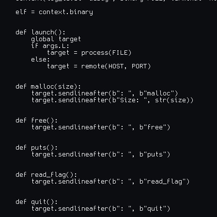
elf = context.binary

def launch():

    global target

    if args.L:

        target = process(FILE)

    else:

        target = remote(HOST, PORT)

def malloc(size):

    target.sendlineafter(b": ", b"malloc")

    target.sendlineafter(b"Size: ", str(size))

def free():

    target.sendlineafter(b": ", b"free")

def puts():

    target.sendlineafter(b": ", b"puts")

def read_flag():

    target.sendlineafter(b": ", b"read_flag")

def quit():

    target.sendlineafter(b": ", b"quit")
