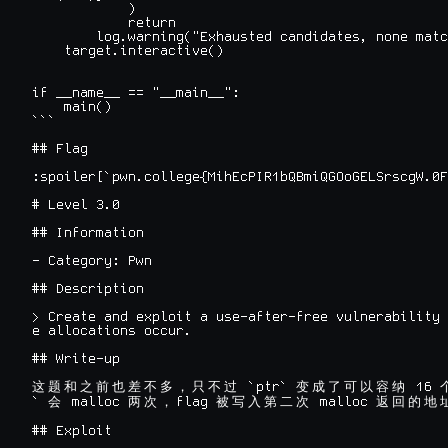
            )

            return

        log.warning("Exhausted candidates, none matc
    target.interactive()

if __name__ == "__main__":

    main()

```

## Flag

:spoiler[`pwn.college{MihEcPIR1bQBmiQGOoGELSrscgW.0F
# Level 3.0

## Information

- Category: Pwn

## Description

> Create and exploit a use-after-free vulnerability 
e allocations occur.

## Write-up

 `ptr` 
 16 
这
题
和
之
前
也
差
不
多
，
只
不
过
变
成
了
可
以
容
纳
` 
 malloc 
flag 
 malloc 
会
两
次
，
被
写
入
第
二
次
返
回
的
地
## Exploit
