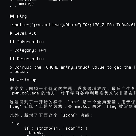
    main()

```

## Flag

:spoiler[`pwn.college{wDLulwEpEQfpi78_Z4CAniTrByQ.0l
# Level 4.0

## Information

- Category: Pwn

## Description

> Corrupt the TCACHE entry_struct value to get the f
s occur.

## Write-up

变
变
变
，
围
绕
一
个
特
定
的
主
题
，
逐
步
递
增
难
度
，
最
后
产
生
各
 pwn.college 
的
地
方
，
对
于
学
习
各
种
利
用
姿
势
来
说
非
常
友
`ptr` 
这
题
回
到
了
一
开
始
的
样
子
，
是
一
个
全
局
变
量
，
用
于
保
flag` 
 malloc 
flag 
延
续
了
上
题
的
风
格
，
会
两
次
，
被
写
到
 `scanf` 
此
外
，
新
增
了
下
面
这
个
功
能
：
```c

      if ( strcmp(s1, "scanf") )

        break;
