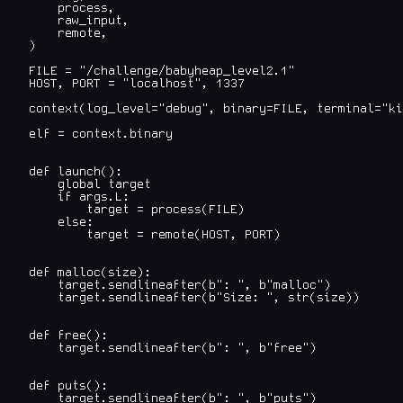
    process,

    raw_input,

    remote,

)

FILE = "/challenge/babyheap_level2.1"

HOST, PORT = "localhost", 1337

context(log_level="debug", binary=FILE, terminal="ki
elf = context.binary

def launch():

    global target

    if args.L:

        target = process(FILE)

    else:

        target = remote(HOST, PORT)

def malloc(size):

    target.sendlineafter(b": ", b"malloc")

    target.sendlineafter(b"Size: ", str(size))

def free():

    target.sendlineafter(b": ", b"free")

def puts():

    target.sendlineafter(b": ", b"puts")
