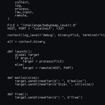
    context,

    log,

    process,

    raw_input,

    remote,

)

FILE = "/challenge/babyheap_level1.0"

HOST, PORT = "localhost", 1337

context(log_level="debug", binary=FILE, terminal="ki
elf = context.binary

def launch():

    global target

    if args.L:

        target = process(FILE)

    else:

        target = remote(HOST, PORT)

def malloc(size):

    target.sendlineafter(b": ", b"malloc")

    target.sendlineafter(b"Size: ", str(size))

def free():

    target.sendlineafter(b": ", b"free")
