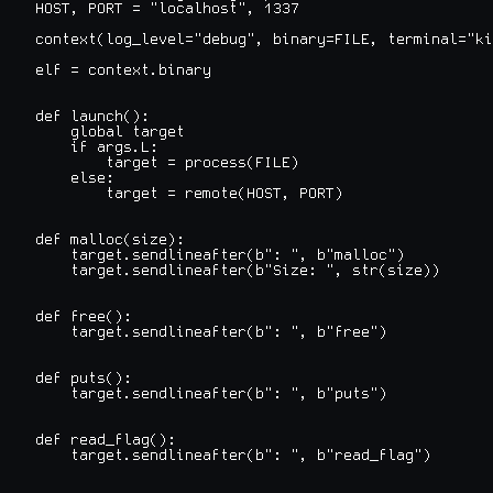
HOST, PORT = "localhost", 1337

context(log_level="debug", binary=FILE, terminal="ki
elf = context.binary

def launch():

    global target

    if args.L:

        target = process(FILE)

    else:

        target = remote(HOST, PORT)

def malloc(size):

    target.sendlineafter(b": ", b"malloc")

    target.sendlineafter(b"Size: ", str(size))

def free():

    target.sendlineafter(b": ", b"free")

def puts():

    target.sendlineafter(b": ", b"puts")

def read_flag():

    target.sendlineafter(b": ", b"read_flag")
