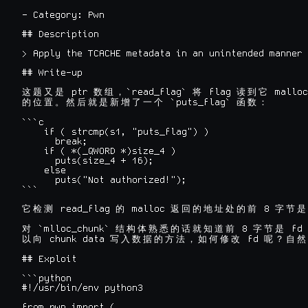
- Category: Pwn

## Description

> Apply the TCACHE metadata in an unintended manner 
## Write-up

 ptr 
`read_flag` 
 flag 
 malloc
这
题
又
是
数
组
，
将
读
到
它
 `puts_flag` 
的
位
置
。
然
后
就
是
新
增
了
一
个
函
数
：
```c

    if ( strcmp(s1, "puts_flag") )

      break;

    if ( *(_QWORD *)size_4 )

      puts(size_4 + 16);

    else

      puts("Not authorized!");

```

 read_flag 
 malloc 
 8 
它
检
测
的
返
回
的
地
址
处
的
前
字
节
是
 `mlloc_chunk` 
 8 
 fd 
对
结
构
体
熟
悉
的
话
就
知
道
前
字
节
是
 chunk data 
 fd 
以
向
写
入
数
据
的
方
法
，
如
何
修
改
呢
？
自
然
## Exploit

```python

#!/usr/bin/env python3

from pwn import (
