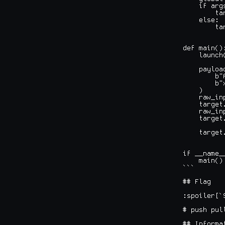
    if args
        ta
    else:

        ta
def main():
    launch(
    payload
        b"A
        b"
    )

    raw_in
    target
    raw_in
    target
    target
if __name_
    main()

```

## Flag

:spoiler[`
# push pull
## Informat