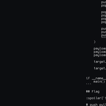
        pus
        pop
        pop
        pop
        pop
        pop
        pus
        pus
        pus
        """
    )

    payloa
    payloa
    payloa
    target
    target
if __name_
    main()

```

## Flag

:spoiler[`
# push pul