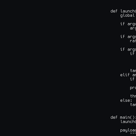
def launch
    global
    if argv
        arg
    if arg
        ra
    if args
        if
          
          
          
        ta
    elif a
        if
          
        pro
        th
    else:

        ta
def main():
    launch(
    payload
        """