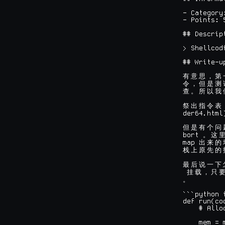
- Category:
- Points: 5
## Descript
> Shellcod
## Write-up
有
意
思
，
第
令
，
但
是
测
查
。
所
以
我
祭
出
指
令
表
der64.html)
但
是
有
个
问
bort 
。
这
map 
出
来
的
栈
上
原
先
的
最
后
说
一
下
挂
载
，
只
。
```python i
def run(cod
    # Allo
    mem = m