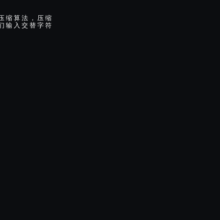
压
缩
算
法
，
压
缩
们
输
入
交
替
字
符