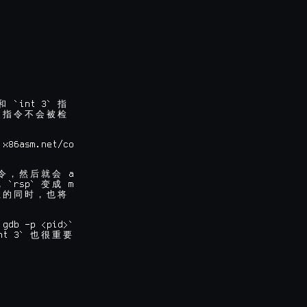
 `int 3` 
和
指
的
指
令
不
会
被
检
x86asm.net/co

 a

令
，
然
后
就
会
 `rsp` 
 m

把
变
成
址
的
同
时
，
也
将
`gdb -p <pid>`

nt 3` 
也
很
重
要