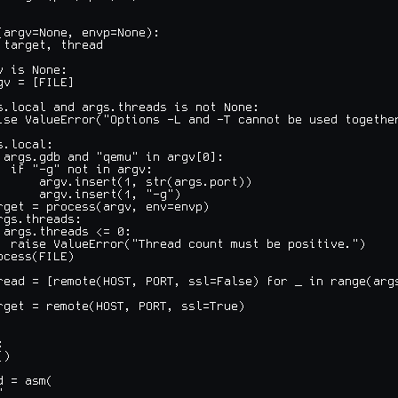
(argv=None, envp=None):

 target, thread

 is None:

v = [FILE]

s.local and args.threads is not None:

ise ValueError("Options -L and -T cannot be used together
.local:

 args.gdb and "qemu" in argv[0]:

  if "-g" not in argv:

      argv.insert(1, str(args.port))

      argv.insert(1, "-g")

rget = process(argv, env=envp)

rgs.threads:

 args.threads <= 0:

  raise ValueError("Thread count must be positive.")

cess(FILE)

read = [remote(HOST, PORT, ssl=False) for _ in range(args
rget = remote(HOST, PORT, ssl=True)



)

 = asm(


