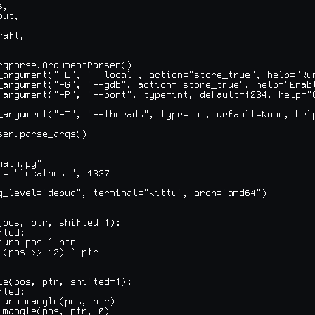
,

ut,



aft,

rgparse.ArgumentParser()

_argument("-L", "--local", action="store_true", help="Run
_argument("-G", "--gdb", action="store_true", help="Enabl
_argument("-P", "--port", type=int, default=1234, help="G
_argument("-T", "--threads", type=int, default=None, help
ser.parse_args()

ain.py"

 = "localhost", 1337

g_level="debug", terminal="kitty", arch="amd64")

(pos, ptr, shifted=1):

ted:

turn pos ^ ptr

 (pos >> 12) ^ ptr

le(pos, ptr, shifted=1):

ted:

turn mangle(pos, ptr)

 mangle(pos, ptr, 0)
