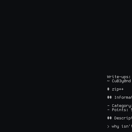
Write-ups:
~ CuB3y0nd
# zip++

## Informat
- Category:
- Points: 5
## Descript
> why isn'