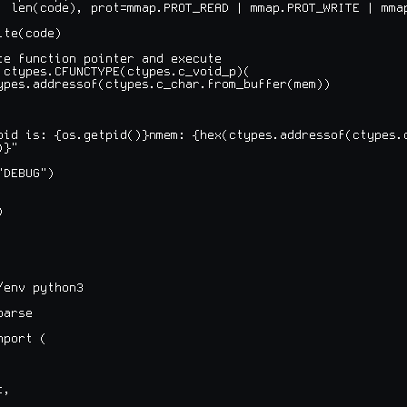
, len(code), prot=mmap.PROT_READ | mmap.PROT_WRITE | mmap
te(code)

te function pointer and execute

 ctypes.CFUNCTYPE(ctypes.c_void_p)(

ypes.addressof(ctypes.c_char.from_buffer(mem))

pid is: {os.getpid()}nmem: {hex(ctypes.addressof(ctypes.c
}"

DEBUG")



/env python3

arse

port (

,
