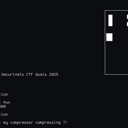
┌─────────
│         
│         
│         
│         
│         
│         
│         
│         
│         
│         
│         
│         
│         
│         
│         
 Securinets CTF Quals 2025

└─────────
ion

 Pwn

00

ion

t my compressor compressing ?!
