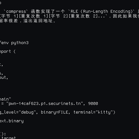


 `compress` 
 `RLE (Run-Length Encoding)` 
知
函
数
实
现
了
一
个
[
 1][
 1][
 2][
 2]...`
字
节
重
复
次
数
字
节
重
复
次
数
，
因
此
如
果
我
缩
率
很
差
，
溢
出
返
回
地
址
。
/env python3

port (

,

,

ut,



ain"

 = "pwn-14caf623.p1.securinets.tn", 9000

g_level="debug", binary=FILE, terminal="kitty")

xt.binary

):

target
