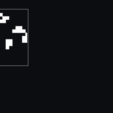
──────────────┐
              │
              │
              │
              │
              │
              │
              │
              │
              │
              │
              │
              │
              │
              │
              │
──────────────┘