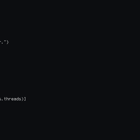
.")

.threads)]
