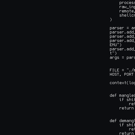
    process
    raw_inp
    remote,
    shellcr
)

parser = a
parser.add
parser.add
parser.add
EMU")

parser.add
t")

args = par
FILE = "./m
HOST, PORT
context(lo
def mangle
    if shif
        re
    return
def demang
    if shif
        re
    return