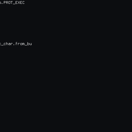
.PROT_EXEC

_char.from_bu
