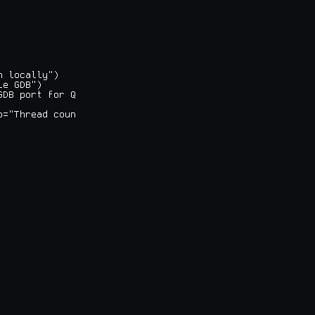
 locally")

e GDB")

DB port for Q

="Thread coun
