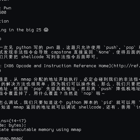
 Pwn

00

ion

ing in the big 25 😱



 python 
 pwn 
 `push`, `pop` 
一
次
见
写
的
题
，
这
题
只
允
许
使
用
 capstone 
 `None`
试
发
现
非
法
指
令
会
导
致
直
接
返
回
，
使
得
后
面
 shellcode 
们
只
要
把
写
到
非
法
指
令
后
面
即
可
。
[X86 Opcode and Instruction Reference Home](http://ref.
：


 mmap 
题
是
，
从
分
配
的
地
址
开
始
执
行
，
必
定
会
碰
到
我
们
的
非
法
指
里
的
解
决
方
法
也
很
简
单
，
因
为
我
们
可
以
操
作
栈
，
那
么
，
我
们
只
要
 `pop` 
 `push` 
地
址
，
然
后
用
先
提
高
栈
地
址
，
然
后
再
降
低
栈
地
 `nop` 
指
令
覆
盖
掉
了
。
用
什
么
覆
盖
？
当
然
是
啦
～
 python 
 `pid` 
 
怎
么
调
试
，
我
们
只
要
知
道
这
个
脚
本
的
就
可
以
用
 mmap 
 shellcode
 `i
要
知
道
返
回
的
地
址
就
可
以
调
试
，
还
有
，
善
用
ns={14-17}

e: bytes):

cate executable memory using mmap

map.mmap(
