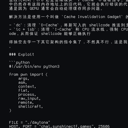
CPU 
 `I-Cache` 
这
段
代
码
时
，
还
是
会
继
续
从
中
读
取
指
令
。
中
仍
然
存
有
这
段
内
存
地
址
上
的
旧
代
码
，
它
就
会
执
行
错
误
的
代
 QEMU 
通
是
因
为
通
常
会
自
动
处
理
缓
存
同
步
问
题
。
 `Cache Invalidation Gadget` 
解
决
方
法
是
使
用
一
个
叫
做
- `dc`
 `D-Cache`
 shellcode 
：
清
理
，
将
新
写
入
的
推
送
到
- `ic + isb`
 `I-Cache` 
 CPU 
 CPU
：
清
理
和
流
水
线
，
强
制
ode
 shellcode 
，
从
而
保
证
能
够
正
确
执
行
得
抽
空
去
学
一
下
其
它
架
构
的
指
令
集
了
，
不
然
真
不
行
，
这
是
我
。
### Exploit

```python

#!/usr/bin/env python3

from pwn import (

    args,

    asm,

    context,

    flat,

    process,

    raw_input,

    remote,

    shellcraft,

)

FILE = "./daytona"

HOST, PORT = "chal.sunshinectf.games", 25606
