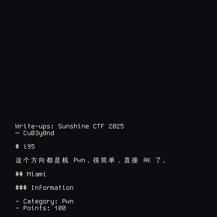
Write-ups: Sunshine CTF 2025

~ CuB3y0nd
# i95

 Pwn
 AK 
这
个
方
向
都
是
栈
，
很
简
单
，
直
接
了
。
## Miami

### Information

- Category: Pwn

- Points: 100
