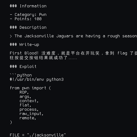
### Information

- Category: Pwn

- Points: 100

### Description

> The Jacksonville Jaguars are having a rough season
### Write-up

First Blood! 
 flag 
没
难
度
，
就
是
平
台
在
开
玩
笑
，
拿
到
了
……

狂
按
提
交
按
钮
结
果
就
成
功
了
### Exploit

```python

#!/usr/bin/env python3

from pwn import (

    ROP,

    args,

    context,

    flat,

    process,

    raw_input,

    remote,

)

FILE = "./jacksonville"
