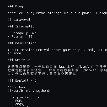
### Flag

:spoiler[`sun{F0rmat_str!ngs_4re_sup3r_pOwerFul_r1gh
## Canaveral

### Information

- Category: Pwn

- Points: 100

### Description

> NASA Mission Control needs your help... only YOU c
equence!!

### Write-up

 bss 
 `/bin/sh` 
这
题
有
点
爆
炸
，
一
开
始
自
己
在
上
写
字
符
串
……
 `/bin/sh` 
把
我
写
的
字
符
串
清
空
后
来
用
程
序
自
带
的
字
白
为
什
么
自
己
写
的
不
行
，
日
后
有
空
再
研
究
。
### Exploit - I

```python

#!/usr/bin/env python3

from pwn import (

    ROP,

    args,
