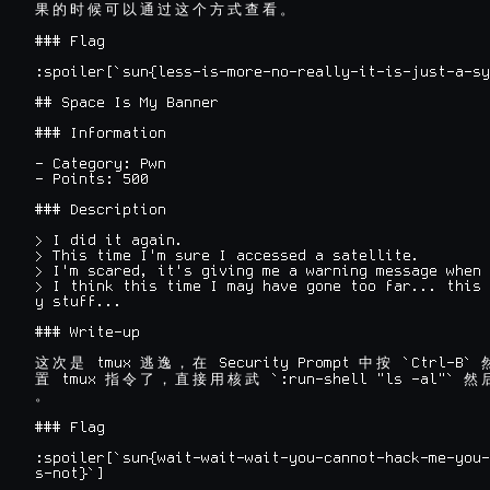
果
的
时
候
可
以
通
过
这
个
方
式
查
看
。
### Flag

:spoiler[`sun{less-is-more-no-really-it-is-just-a-sy
## Space Is My Banner

### Information

- Category: Pwn

- Points: 500

### Description

> I did it again.

> This time I'm sure I accessed a satellite.

> I'm scared, it's giving me a warning message when 
> I think this time I may have gone too far... this 
y stuff...

### Write-up

 tmux 
 Security Prompt 
 `Ctrl-B` 
这
次
是
逃
逸
，
在
中
按
 tmux 
 `:run-shell "ls -al"` 
置
指
令
了
，
直
接
用
核
武
然
。
### Flag

:spoiler[`sun{wait-wait-wait-you-cannot-hack-me-you-