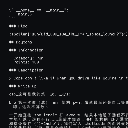
if __name__ == "__main__":

    main()

```

### Flag

:spoiler[`sun{D!d_y0u_s3e_thE_IM4P_spAce_laUncH??}`]

## Daytona

### Information

- Category: Pwn

- Points: 100

### Description

> Cops don't like it when you drive like you're in t
### Write-up

<s>_
_</s>

这
可
是
我
的
第
一
次
。
bro 
 arm 
 pwn
第
一
次
做
（
成
）
架
构
，
虽
然
最
后
还
是
自
己
提
…
嗯
，
这
次
不
算
数
～
 shellcraft 
 execve
一
开
始
直
接
打
，
结
果
本
地
通
了
远
程
不
……
ARM 
 CPU 
本
地
可
以
，
远
程
不
行
最
后
才
知
道
，
架
构
的
通
 (`I-Cache`)
 shellcode 
和
指
令
缓
存
，
我
们
写
入
的
而
时
候