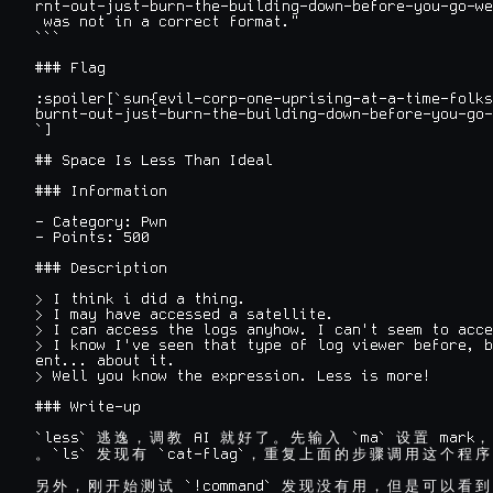
rnt-out-just-burn-the-building-down-before-you-go-we
 was not in a correct format."

```

### Flag

:spoiler[`sun{evil-corp-one-uprising-at-a-time-folks
burnt-out-just-burn-the-building-down-before-you-go-
`]

## Space Is Less Than Ideal

### Information

- Category: Pwn

- Points: 500

### Description

> I think i did a thing.

> I may have accessed a satellite.

> I can access the logs anyhow. I can't seem to acce
> I know I've seen that type of log viewer before, b
ent... about it.

> Well you know the expression. Less is more!

### Write-up

`less` 
 AI 
 `ma` 
 mark
逃
逸
，
调
教
就
好
了
。
先
输
入
设
置
，
`ls` 
 `cat-flag`
。
发
现
有
，
重
复
上
面
的
步
骤
调
用
这
个
程
序
 `!command` 
另
外
，
刚
开
始
测
试
发
现
没
有
用
，
但
是
可
以
看
到