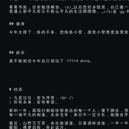
<s>_
看
看
书
架
，
目
前
勉
强
够
放
。
以
后
想
归
乡
隐
居
，
自
己
建
一
_</s>
 yy 
普
通
人
那
平
凡
而
又
不
那
么
平
凡
的
生
活
嘿
嘿
嘿
。
是
## 
健
身
今
年
太
摆
了
，
练
的
不
多
。
想
练
练
小
臂
，
感
觉
小
臂
维
度
急
需
发
## 
娱
乐
 17114 mins
真
不
敢
相
信
今
年
自
己
就
玩
了
。
# 
结
语
> 
<br />

凡
是
过
往
，
皆
为
序
章
，
> 
所
有
未
来
，
皆
有
希
望
。
新
的
一
年
，
愿
我
们
都
能
珍
惜
身
边
的
每
一
个
人
，
慢
下
脚
步
，
用
每
一
场
平
凡
的
相
逢
。
生
命
无
常
，
来
日
不
一
定
方
长
，
能
握
在
手
最
后
，
山
野
万
万
里
，
余
生
路
漫
漫
。
日
暮
酒
杯
淡
饭
，
一
半
一
半
暖
阳
，
携
梦
启
程
，
奔
赴
远
方
。