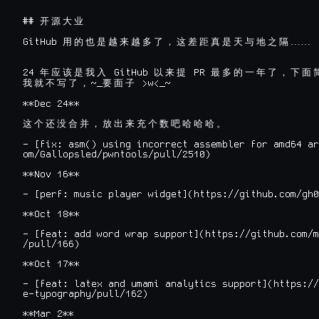
## 
开
源
大
业
GitHub 
用
的
也
是
越
来
越
多
了
，
这
差
距
真
是
天
与
地
之
隔
24 
 GitHub 
 PR 
年
应
该
是
我
入
以
来
提
最
多
的
一
年
了
，
下
面
~_
 >w<_~

我
就
不
写
了
，
要
面
子
**Dec 24**

这
个
还
没
合
并
，
放
出
来
充
个
数
吧
哈
哈
哈
。
- [fix: asm() using incorrect assembler for amd64 ar
om/Gallopsled/pwntools/pull/2510)

**Nov 16**

- [perf: music player widget](https://github.com/gh0
**Oct 18**

- [feat: add word wrap support](https://github.com/m
/pull/166)

**Oct 17**

- [feat: latex and umami analytics support](https://
e-typography/pull/162)

**Mar 2**
