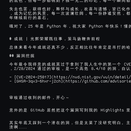
的
底
色
，
但
每
一
步
都
镌
刻
下
独
一
无
二
的
印
记
，
每
一
个
瞬
间
都
失
去
也
罢
，
获
得
也
好
，
释
怀
与
成
长
，
欢
喜
与
遗
憾
，
皆
已
化
作
，
成
为
记
忆
的
风
景
。
每
一
次
波
澜
壮
阔
，
每
一
份
静
谧
安
然
，
都
年
继
续
前
行
的
基
石
。
25 
 Python 
 Python 
哦
对
了
，
年
是
年
，
祝
大
家
年
快
乐
！
懂
# 
 | 
成
就
光
辉
荣
耀
既
往
事
，
策
马
扬
鞭
奔
前
程
总
体
来
看
今
年
成
就
还
真
不
少
，
反
正
相
比
往
年
肯
定
是
吊
打
的
哈
## 
漏
洞
挖
掘
 CVE
今
年
最
令
我
得
意
的
成
就
莫
过
于
拿
到
了
我
人
生
中
的
第
一
个
2/28/2024 
 8.4/10 
，
通
过
的
审
核
，
是
一
个
高
危
的
洞
，
自
认
- [CVE-2024-25817](https://nvd.nist.gov/vuln/detail/
审
核
通
过
收
到
的
邮
件
，
开
心
～
 GitHub 
 Highlights 
意
外
的
是
居
然
把
这
个
漏
洞
写
到
我
的
里
其
实
年
底
又
踩
到
一
个
潜
在
的
洞
，
但
是
太
菜
了
没
研
究
明
白
。
主
溃
啊