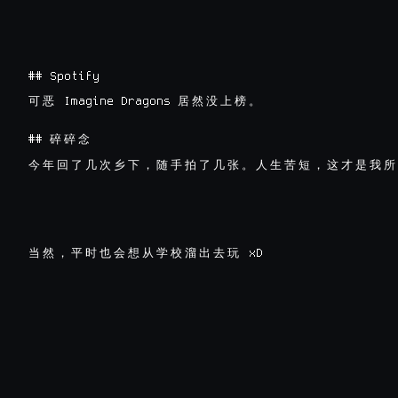
## Spotify

 Imagine Dragons 
可
恶
居
然
没
上
榜
。
## 
碎
碎
念
今
年
回
了
几
次
乡
下
，
随
手
拍
了
几
张
。
人
生
苦
短
，
这
才
是
我
所
当
然
，
平
时
也
会
想
从
学
校
溜
出
去
玩