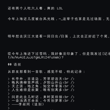
还
有
两
个
人
吃
六
人
餐
，
爽
的
~_
今
年
上
海
还
几
度
被
台
风
光
顾
，
这
辈
子
也
算
是
见
过
场
面
，
无
/
明
年
想
去
滨
江
大
道
看
一
回
日
出
日
落
，
上
次
去
正
好
赶
了
个
尾
[
哎
今
年
上
海
还
下
过
雪
吗
，
我
好
像
没
印
象
了
，
但
是
我
发
过
记
t/m/Wu4cEJuJo7gmLRi24fuVem)
？
## 
语
丝
从
群
友
那
看
到
一
首
歌
，
感
觉
不
错
，
特
此
记
录
：
> 
<br />

长
亭
外
，
古
道
边
，
芳
草
碧
连
天
> 
<br />

晚
风
拂
柳
笛
声
残
，
夕
阳
山
外
山
> 
<br />

天
之
涯
，
地
之
角
，
知
交
半
零
落
> 
<br />

人
生
难
得
是
欢
聚
，
唯
有
别
离
多
>

> 
<br />

问
君
此
去
几
时
还
，
来
时
莫
徘
徊
> 
<br />

一
壶
浊
洒
尽
余
欢
，
今
宵
别
梦
寒
> ——
李
叔
同
《
送
别
》
>
