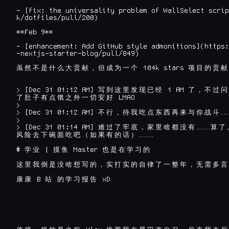
- [fix: the universality problem of WallSelect scrip
k/dotfiles/pull/200)

**Feb 9**

- [enhancement: Add GitHub style admonitions](https:
-nextjs-starter-blog/pull/849)

 104k stars 
虽
然
不
是
什
么
大
贡
献
，
但
成
为
一
个
项
目
的
贡
献
> [Dec 31 01:12 AM] 
 1 AM 
写
到
这
里
发
现
已
经
了
，
不
过
问
 LMAO

了
肚
子
有
点
饿
之
外
一
切
安
好
>

> [Dec 31 01:12 AM] 
…
不
行
，
待
我
吃
点
东
西
再
来
与
你
战
斗
>

> [Dec 31 01:14 AM] 
……
难
过
了
牢
底
，
家
里
啥
都
没
有
算
了
……

风
险
去
下
碗
面
吃
吧
（
如
果
有
的
话
）
# 
 | 
 Master 
学
业
摸
鱼
也
是
在
学
习
的
这
里
我
倒
是
没
啥
想
写
的
，
实
打
实
的
自
律
了
一
整
年
，
无
需
多
言
 B 
康
康
站
的
学
习
报
告