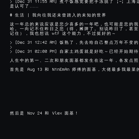
> [Dec 31 11:55 AM] 
 ;-; 
煮
个
饭
感
觉
要
把
手
冻
脱
了
上
海
……

是
认
可
了
# 
 | 
生
活
我
向
往
我
还
未
曾
踏
入
的
未
知
的
世
界
这
一
年
总
的
来
说
应
该
是
悲
少
喜
多
的
一
年
吧
，
也
可
能
是
悲
的
我
哈
。
一
向
记
不
住
昨
日
之
悲
（
得
，
摊
牌
了
。
别
说
昨
日
了
，
甚
至
 wtf 
记
住
）
，
我
也
想
说
这
个
能
力
，
不
过
挺
好
的
～
> [Dec 31 12:42 AM] 
饭
熟
了
，
先
去
给
自
己
整
点
万
年
不
变
的
>

> [Dec 31 02:00 PM] 
自
家
土
鸡
蛋
就
是
好
吃
～
已
经
开
始
期
待
人
生
中
的
第
一
、
二
次
和
朋
友
面
基
都
发
生
在
这
一
年
，
各
发
点
照
 Aug 13 
 N1nEmAn 
首
先
是
和
师
傅
的
面
基
，
大
佬
最
多
我
最
菜
 Nov 24 
 Vlex 
然
后
是
和
面
基
！