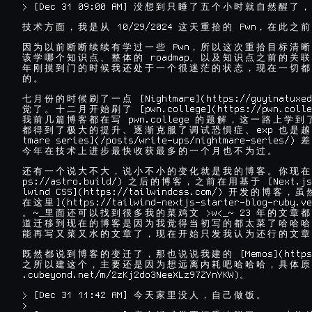
> [Dec 31 09:00 AM] 
没
想
到
只
睡
了
五
个
小
时
就
自
然
醒
了
，
 10/29/2024 
 Pwn
技
术
方
面
，
我
是
从
这
天
重
拾
的
，
在
此
之
前
 Pwn
因
为
以
前
断
断
续
续
有
学
过
一
些
，
所
以
这
次
重
拾
目
标
清
晰
 roadmap
该
学
哪
个
知
识
点
、
整
体
的
、
以
及
知
识
点
之
前
的
关
联
年
刚
摸
到
门
的
时
候
我
还
处
于
一
个
很
迷
茫
的
状
态
，
现
在
一
切
都
的
。
 [Nightmare](https://guyinatuxed
七
月
份
的
时
候
刷
了
一
点
 [pwn.college](https://pwn.colle
觉
了
。
十
二
月
开
始
刷
了
 pwn.college 
我
前
几
篇
博
客
都
在
写
的
题
解
，
这
一
路
上
学
到
exp 
都
得
到
了
极
大
的
提
升
、
逐
渐
克
服
了
调
试
恐
惧
症
、
也
是
越
tmare series](/posts/write-ups/nightmare-series/) 
差
今
年
在
技
术
上
进
步
最
快
收
获
最
多
的
一
个
月
也
不
为
过
。
还
有
一
个
说
大
不
大
，
说
小
不
小
的
变
化
就
是
我
的
博
客
。
你
现
在
ps://astro.build/) 
 [Next.js
之
后
的
博
客
，
之
前
在
用
基
于
lwind CSS](https://tailwindcss.com/) 
开
发
的
博
客
，
虽
](https://tailwind-nextjs-starter-blog-ruby.ve
在
这
里
~_
 >w<_~ 23 
。
里
面
还
可
以
找
到
很
多
我
的
菜
鸡
文
年
的
文
章
都
道
迁
移
到
现
在
的
博
客
是
因
为
我
觉
得
当
初
写
的
都
太
菜
了
哈
哈
哈
能
再
写
又
菜
又
水
的
文
章
了
，
现
在
开
始
只
发
我
认
为
还
行
的
文
章
 [Memos](https
既
然
都
说
到
博
客
的
变
迁
了
，
那
也
说
说
我
建
的
之
所
以
建
这
个
，
主
要
还
是
因
为
想
远
离
内
耗
吧
哈
哈
哈
，
具
体
原
.cubeyond.net/m/2zKj2do3NeeXLz97ZYnYKW)
。
> [Dec 31 11:42 AM] 
今
天
家
里
没
人
，
自
己
做
饭
。
>
