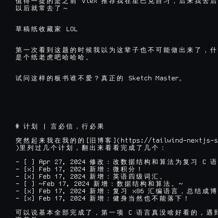
 Vlex 
值
得
一
提
的
是
之
前
推
荐
我
在
星
巴
克
自
习
，
后
来
我
去
后
以
后
就
常
去
了
～
草
稿
纸
收
藏
家
第
一
次
看
到
这
题
的
时
候
我
以
为
这
辈
子
也
不
可
能
做
出
来
了
，
什
是
个
纸
老
虎
吧
哈
哈
哈
。
 Sketch Master
试
问
这
样
的
板
书
谁
不
爱
？
真
正
的
。
# 
 | 
计
划
言
必
信
，
行
必
果
[
](https://tailwind-nextjs-s
突
然
起
来
我
在
我
的
的
旧
博
客
)
里
列
过
几
个
计
划
，
翻
出
来
看
看
完
成
了
几
个
：
- [ ] Apr 27, 2024 
 C 
修
改
：
改
数
据
结
构
和
算
法
为
复
习
语
- [x] Feb 17, 2024 
新
增
：
微
积
分
！
- [x] Feb 17, 2024 
新
增
：
英
语
四
级
词
汇
。
- [ ] ~Feb 17, 2024 
~

新
增
：
数
据
结
构
和
算
法
。
- [x] Feb 17, 2024 
 x86 
新
增
：
复
习
汇
编
语
言
，
总
结
成
博
- [x] Feb 17, 2024 
新
增
：
健
身
当
然
也
不
能
落
下
！
 C 
可
以
说
基
本
全
部
完
成
了
，
第
一
项
语
言
真
没
啥
好
看
的
，
遇