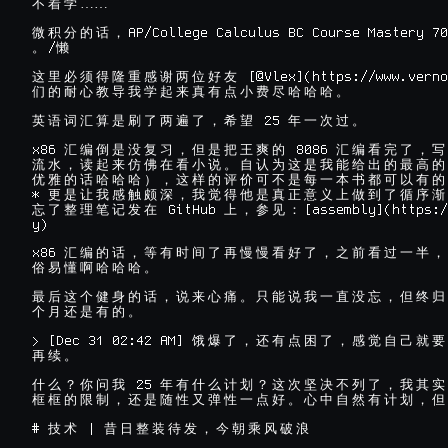
……

不
着
学
AP/College Calculus BC Course Mastery 70
微
积
分
的
话
，
/
。
懒
 [@Vlex](https://www.verno
这
里
必
须
得
隆
重
感
谢
两
位
好
友
们
的
耐
心
教
导
我
学
起
来
真
有
点
小
费
尽
哈
哈
哈
。
 25 
英
语
词
汇
算
是
刷
了
两
遍
了
，
希
望
年
一
次
过
。
x86 
 8086 
汇
编
倒
是
没
复
习
，
但
是
把
王
爽
的
汇
编
看
完
了
，
写
流
水
，
读
起
来
仿
佛
在
看
小
说
。
自
认
为
这
是
我
能
给
出
的
最
高
的
优
雅
的
话
哈
哈
哈
）
，
这
样
的
评
价
可
不
是
每
一
本
书
都
可
以
有
的
* 
更
是
让
我
感
触
颇
深
，
我
觉
得
他
是
真
正
意
义
上
做
到
了
循
序
渐
 GitHub 
[assembly](https:/
忘
了
整
理
笔
记
发
在
上
，
参
见
：
y)

x86 
汇
编
的
话
，
等
有
时
间
了
再
慢
慢
看
好
了
，
之
前
看
过
一
半
，
俗
易
懂
啊
哈
哈
哈
。
最
后
这
个
健
身
的
话
，
说
来
心
痛
。
只
能
说
我
一
直
没
忘
，
但
终
归
个
月
还
是
有
的
。
> [Dec 31 02:42 AM] 
饿
爆
了
，
还
有
点
困
了
，
感
觉
自
己
就
要
再
续
。
 25 
什
么
？
你
问
我
年
有
什
么
计
划
？
这
次
坚
决
不
列
了
，
我
其
实
框
框
的
限
制
，
还
是
随
性
又
弹
性
一
点
好
。
心
中
自
然
有
计
划
，
但
# 
 | 
技
术
昔
日
整
装
待
发
，
今
朝
乘
风
破
浪