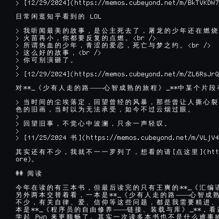
> [12/29/2024](https://memos.cubeyond.net/m/BkTVKDW7
 LOL

日
常
闲
逛
知
乎
看
到
的
> 
我
听
闻
最
美
的
故
事
，
是
公
主
死
去
了
，
屠
龙
的
少
年
还
在
燃
烧
> 
<br />

火
苗
再
小
，
你
都
要
反
复
的
点
燃
。
> 
<br />

所
谓
热
血
的
少
年
，
青
涩
的
爱
恋
，
死
亡
与
梦
之
约
。
> 
<br />

这
么
好
的
故
事
，
> 
你
可
别
演
砸
了
。
>

> [12/29/2024](https://memos.cubeyond.net/m/ZL6RsJrQ
**_
——
_**
对
《
少
有
人
走
的
路
心
智
成
熟
的
旅
程
》
中
某
个
片
段
> 
当
时
间
的
尘
埃
落
定
，
回
望
曾
经
的
风
暴
，
那
些
曾
让
人
撕
心
裂
色
的
旧
画
，
当
时
以
为
无
法
承
受
，
如
今
不
过
云
烟
过
眼
。
>

> 
回
望
旧
事
，
不
觉
心
中
波
澜
，
只
余
一
声
轻
叹
。
>

> [11/25/2024 
](https://memos.cubeyond.net/m/VLjV4
书
[
](htt
其
实
还
有
不
少
，
我
就
不
一
一
罗
列
了
，
想
看
的
请
点
这
里
ore)
。
## 
阅
读
**_
今
年
在
读
的
有
三
本
书
，
但
最
后
读
完
的
只
有
王
爽
的
《
汇
编
**_
——
另
外
两
本
交
替
着
看
，
一
本
是
《
少
有
人
走
的
路
心
智
成
不
少
，
有
关
自
律
、
爱
、
信
仰
等
这
些
问
题
，
都
是
我
需
要
精
进
、
**_
——
_**
本
是
《
程
序
员
的
自
由
修
养
链
接
、
装
载
与
库
》
，
看
 Pwn 
学
起
来
更
顺
畅
了
。
其
实
一
次
读
多
本
书
也
不
是
什
么
难
事