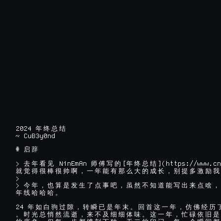
2024 
年
终
总
结
~ CuB3y0nd
# 
启
辞
> 
 N1nEmAn 
[
](https://www.cn
去
年
看
见
师
傅
写
的
年
终
总
结
就
觉
得
很
棒
很
帅
啊
，
一
年
能
有
那
么
大
的
成
长
，
别
提
多
激
励
我
>

> 
今
年
，
也
算
是
发
生
了
点
事
吧
，
虽
然
不
知
道
能
写
出
来
点
啥
，
年
线
哈
哈
哈
。
24 
年
如
白
驹
过
隙
，
转
瞬
已
是
年
末
。
回
首
这
一
年
，
仿
佛
经
历
。
时
光
总
悄
然
流
逝
，
来
不
及
细
细
体
味
。
这
一
年
，
忙
碌
依
旧
是