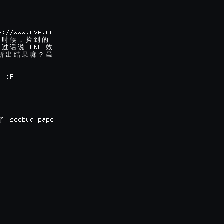
://www.cve.or

的
时
候
，
捡
到
的
 CNA 
不
过
话
说
效
析
出
结
果
嘛
？
虽
 :P

子
 seebug pape

了